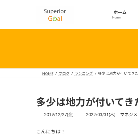
コ
ナ
ン
ビ
ホーム
テ
ゲ
Home
ン
ー
ツ
シ
へ
ョ
ス
ン
キ
に
ッ
移
プ
動
HOME
ブログ
ランニング
多少は地力が付いてき
多少は地力が付いてき
最
2019/12/27(金)
2022/03/31(木)
マネジメ
終
更
こんにちは！
新