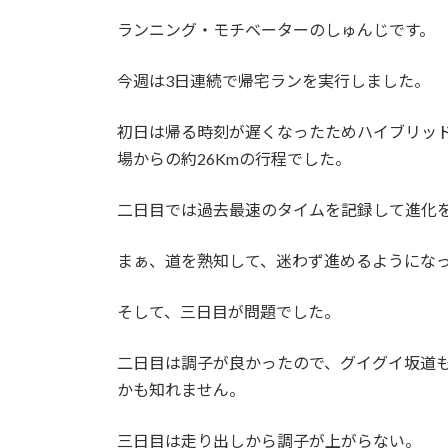
日
時
ランニング・モチベーターのしゅんじです。
:
今週は3日連続で帰宅ランを実行しました。
初日は帰る時刻が遅くなったためハイブリッド
場からの約26Kmの行程でした。
二日目では過去最速のタイムを記録して進化
まぁ、道を熟知して、迷わず進めるようにな
そして、三日目が問題でした。
二日目は調子が良かったので、グイグイ坂道
かも知れません。
三日目は走り出しから調子が上がらない。