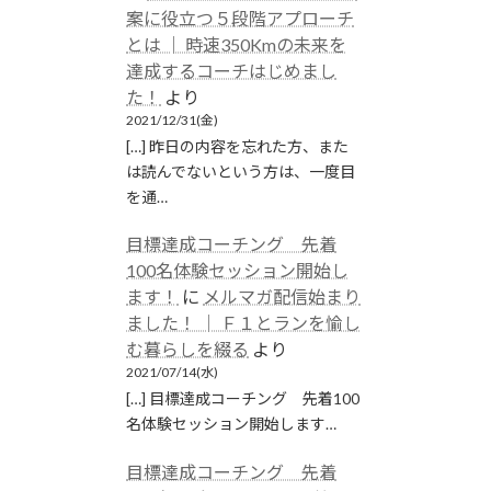
案に役立つ５段階アプローチ
とは │ 時速350Kmの未来を
達成するコーチはじめまし
た！
より
2021/12/31(金)
[…] 昨日の内容を忘れた方、また
は読んでないという方は、一度目
を通…
目標達成コーチング 先着
100名体験セッション開始し
ます！
に
メルマガ配信始まり
ました！ │ Ｆ１とランを愉し
む暮らしを綴る
より
2021/07/14(水)
[…] 目標達成コーチング 先着100
名体験セッション開始します…
目標達成コーチング 先着