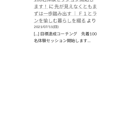
ます！
に
先が見えなくともま
ずは一歩踏み出す │ Ｆ１とラ
ンを愉しむ暮らしを綴る
より
2021/07/11(日)
[…] 目標達成コーチング 先着100
名体験セッション開始します…