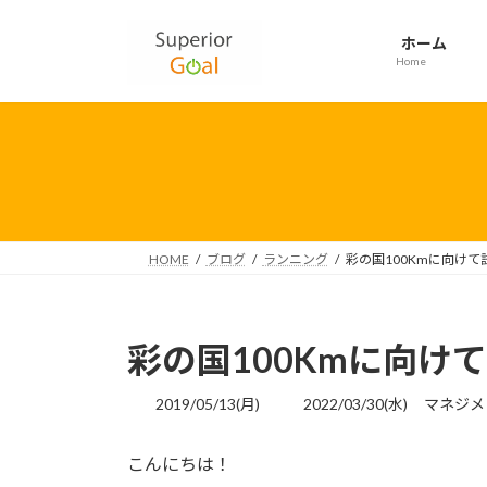
コ
ナ
ン
ビ
ホーム
テ
ゲ
Home
ン
ー
ツ
シ
へ
ョ
ス
ン
キ
に
ッ
移
プ
動
HOME
ブログ
ランニング
彩の国100Kmに向け
彩の国100Kmに向け
最
2019/05/13(月)
2022/03/30(水)
マネジメ
終
更
こんにちは！
新