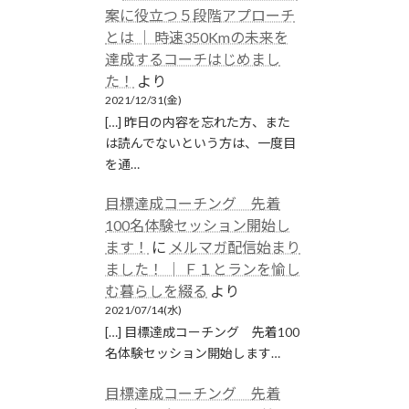
案に役立つ５段階アプローチ
とは │ 時速350Kmの未来を
達成するコーチはじめまし
た！
より
2021/12/31(金)
[…] 昨日の内容を忘れた方、また
は読んでないという方は、一度目
を通…
目標達成コーチング 先着
100名体験セッション開始し
ます！
に
メルマガ配信始まり
ました！ │ Ｆ１とランを愉し
む暮らしを綴る
より
2021/07/14(水)
[…] 目標達成コーチング 先着100
名体験セッション開始します…
目標達成コーチング 先着