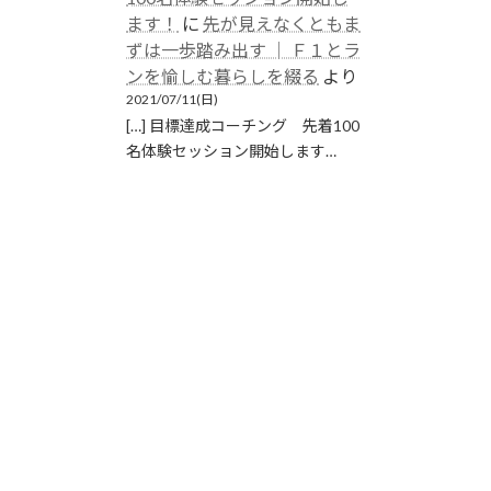
ます！
に
先が見えなくともま
ずは一歩踏み出す │ Ｆ１とラ
ンを愉しむ暮らしを綴る
より
2021/07/11(日)
[…] 目標達成コーチング 先着100
名体験セッション開始します…