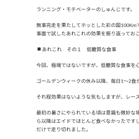
日
時
ランニング・モチベーターのしゅんじです。
:
無事完走を果たしてホッとした彩の国100K
事面で試したあれこれの効果を振り返ってお
あれこれ その１ 低糖質な食事
今回、極端ではないですが、低糖質な食事を
ゴールデンウィークの休み以降、毎日1～2食
それ程効果はないような気もしますが、レー
最初の暑さにやられている頃は意識も微妙な場
ら以降はエイドでほとんど食べなかったですし、
だけで走り切れました。