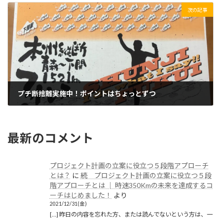
次の記事
プチ断捨離実施中！ポイントはちょっとずつ
2019/01/19(土)
最新のコメント
プロジェクト計画の立案に役立つ５段階アプローチ
とは？
に
続 プロジェクト計画の立案に役立つ５段
階アプローチとは │ 時速350Kmの未来を達成するコ
ーチはじめました！
より
2021/12/31(金)
[…] 昨日の内容を忘れた方、または読んでないという方は、一