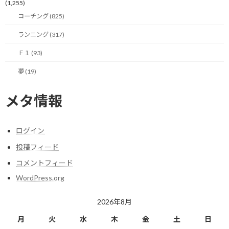
(1,255)
まぁ、ビックリするんでしょうし、気持ちは分かりますが、そり
コーチング (825)
ゃ小さな音を遮断していれば、周りの細かな気配の変化に気付け
ずにそうなるのは当たり前では？と思ったりもします。
ランニング (317)
しかし、先日の投稿でも書いたように、他人を勝手に評価するの
Ｆ１ (93)
は良くないと気付きました。
夢 (19)
トレイルでイヤホンを付けるのはルールで禁止されてませんし、
メタ情報
山の楽しみ方は人それぞれです。
ビックリされるような仕草をされる方には、イヤホンを付けてい
ログイン
る以外にも何か事情があってビックリしたのかも知れません。
投稿フィード
自分では最大限の配慮をしているつもりでも、それはあくまでも
コメントフィード
自分基準であるため、世の中のスタンダードからすると配慮不足
WordPress.org
なのかも知れません。
などと考えると、自分だけの目線で判断を下す愚かさがよく分かり
2026年8月
ます。
月
火
水
木
金
土
日