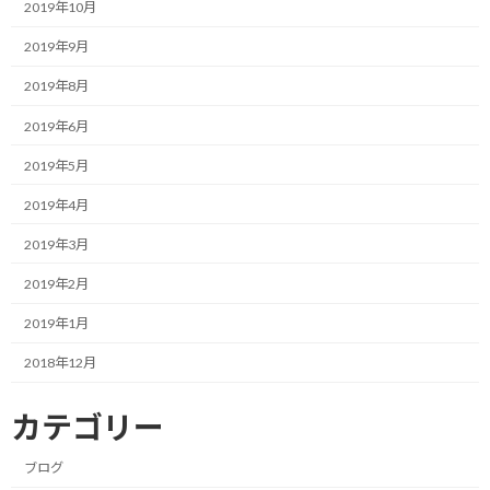
2019年10月
（これも当たり前の行為だと思います。）
2019年9月
ところが、イヤホンをしている人に対しては、事がそうスムーズ
2019年8月
に運びません。
2019年6月
通常は足音や息づかいなどで登山者の方に多少の気配を感じても
2019年5月
らえていると思いますが、両耳を塞がれるとこれが難しくなりま
2019年4月
す。
2019年3月
先の手順で行くと、普通は「こんにちは」で振り返ってこちらを認
識してもらえるのが大多数ですが、イヤホン登山者は声を掛けても
2019年2月
気付かず、歩きで近付いたあるところで急に気付いてビクッとな
2019年1月
って振り返るパターンがほとんどです。
2018年12月
「ビックリした！」と言う人もいます。
カテゴリー
さも、こちらが何か悪い事をしたように受け取られる場合もあり
ます。
ブログ