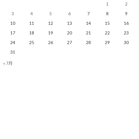
結局は、山は色んな人が色んな楽しみ方をするために入っている
1
2
ので、その各人の行動を尊重しつつ、自分も気持ち良く楽しめるよ
3
4
5
6
7
8
9
うに振る舞うしかないなと思ったのでした。
10
11
12
13
14
15
16
17
18
19
20
21
22
23
24
25
26
27
28
29
30
今日のポイント！
31
改めて思う。独りよがりの判断は良くない！
« 7月
【今日の実績】
ラン：14.54Km 累積標高差：10m
明日も楽しく走りましょう！
関連