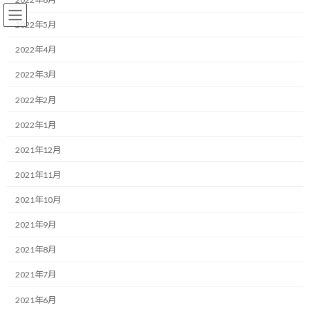
コ
ナ
ン
ビ
2022年5月
テ
ゲ
ン
ー
2022年4月
ツ
シ
2022年3月
へ
ョ
ランニング
ス
ン
2022年2月
キ
に
ッ
移
2022年1月
プ
動
HOME
ブログ
ランニング
イヤホンを聞きながら登山する人にイラッとしてはいけない
2021年12月
2021年11月
イヤホンを聞きながら登山する
2021年10月
人にイラッとしてはいけない
2021年9月
最
2019/01/18(金)
2022/03/31(木)
マネジメントコーチ しゅんじ
2021年8月
終
更
こんにちは！
2021年7月
新
日
2021年6月
時
ランニング・モチベーターのしゅんじです。