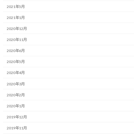
:
2021年5月
またまた先日トレイルを走っていた時のお話です。
2021年1月
最近、両耳にイヤホンを入れて登山をしている方をたまに見掛け
2020年12月
ます。
2020年11月
自分がいつも走るトレイルのコースで2回に1人くらいの割合でし
2020年6月
ょうか。
2020年5月
トレイルランニングをやる人間としては、存在自体が周りに迷惑
を掛けかねないという認識もあり、登山者に対して、可能な限りの
2020年4月
配慮をしているつもりです。
2020年3月
すれ違う時に登山者優先でトレイルを譲ろうとする事はもちろん
2020年2月
です。
2020年1月
同じ方向に先行している登山者を見つけるとちょっと困るのです
2019年12月
が、ある程度距離が縮まると歩きに切り替えて、「こんにちは」と
声を掛け、相手がこちらを認識すると「お先に失礼します」と言
2019年11月
って早足で進み、抜いた後でランに戻すという事をしています。