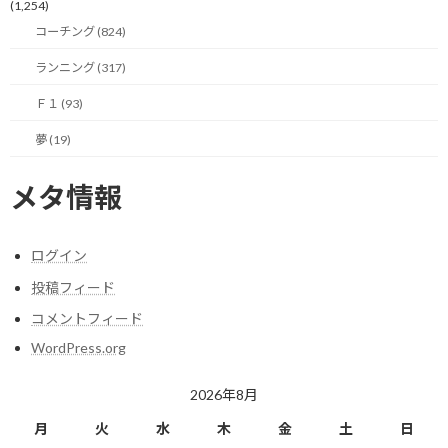
(1,254)
コーチング (824)
関連
ランニング (317)
Ｆ１ (93)
夢 (19)
F1、レースができないならe
シーズン凝縮はドライバー
メタ情報
スポーツで
が大変！？
2020/03/22(日)
2020/03/23(月)
Ｆ１
Ｆ１
ログイン
投稿フィード
コメントフィード
WordPress.org
マクラーレン、従業員の休
2026年8月
職と給与カットを実施！ド
ライバーも
月
火
水
木
金
土
日
2020/04/02(木)