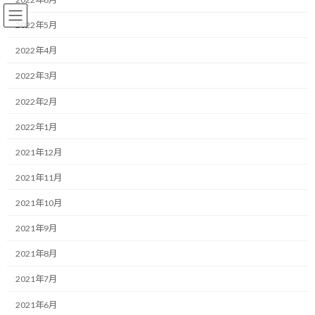
コ
ナ
ン
ビ
2022年5月
テ
ゲ
ン
ー
2022年4月
ツ
シ
2022年3月
へ
ョ
Ｆ１
ス
ン
2022年2月
キ
に
ッ
移
2022年1月
プ
動
HOME
ブログ
Ｆ１
新型コロナウイルスの影響でどうなるドライバー市場？
2021年12月
2021年11月
新型コロナウイルスの影響でど
2021年10月
うなるドライバー市場？
2021年9月
最
2020/03/19(木)
2022/03/30(水)
マネジメントコーチ しゅんじ
2021年8月
終
更
こんにちは！
2021年7月
新
日
2021年6月
時
F1のある暮らしデザイナーのしゅんじです。