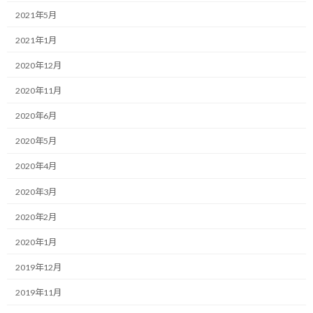
:
2021年5月
毎年F1でレースと同じくらい注目が集まるのがドライバーの去就
です。
2021年1月
2020年12月
特に今年はルイス・ハミルトン、セバスチャン・ベッテルを始め
とした多くのドライバーの契約終了年です。
2020年11月
2020年6月
加えて2021年からフェルナンド・アロンソがF1復帰を目指してい
るとの話もあります。
2020年5月
そのため、本来なら例年に比べてドライバーマーケットは活況を
2020年4月
呈するはずでした。
2020年3月
しかし、昨今の新型コロナウイルスの影響でどうやら状況は変わ
2020年2月
りそうです。
2020年1月
通常は夏から秋にかけてバタバタと契約が決って行くのがドライ
2019年12月
バー市場です。
2019年11月
それにはチームもドライバーも、前半戦の成績を見て判断する場