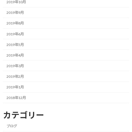
2019年10月
合が多いでしょう。
2019年9月
ところが、今年はそのレースがいつから開始されるか分からない
ため、何を基準に判断するか悩みそうです。
2019年8月
2019年6月
レースがないなら、魅力を発揮できていないチームやドライバー
は契約更新を諦め、逆に過去に強力な実績を十分残してきた場合
2019年5月
は最低でもとりあえず1年更新するなどチャンスが与えられ、評価
2019年4月
するための期間を設けられることでしょう。
2019年3月
もしかしたら結果的に、ほぼ動きのないストーブリーグになる可
能性も否めません。
2019年2月
2019年1月
そもそも、チームとしても今シーズンをどう乗り切るかの方がプラ
イオリティが高いでしょうしね。
2018年12月
そんなことを考えると、外から復帰を狙うアロンソの出る幕はな
カテゴリー
いのでしょうかね…
ブログ
今日も一緒にF1を楽しみましょう！