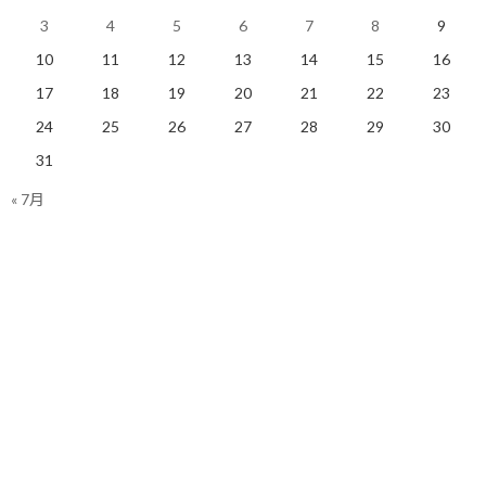
3
4
5
6
7
8
9
明日も楽しく走りましょう！
10
11
12
13
14
15
16
17
18
19
20
21
22
23
関連
24
25
26
27
28
29
30
31
« 7月
とりあえず、おやつのスト
食べ過ぎ対策に常備しない
ックを止めてみました！
作戦が有効
2020/01/17(金)
2020/01/21(火)
ランニング
ランニング
ついつい食べ過ぎて困る…