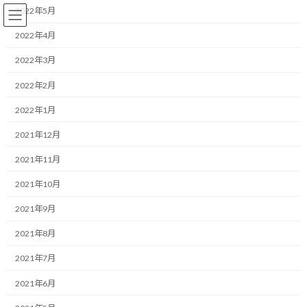
コ
ナ
2022年5月
ン
ビ
テ
ゲ
2022年4月
ン
ー
2022年3月
ツ
シ
へ
ョ
ランニング
2022年2月
ス
ン
キ
に
2022年1月
ッ
移
プ
動
HOME
ブログ
ランニング
2021年12月
おやつをナッツに切り替えたがついつい食べ過ぎるので対策を
2021年11月
おやつをナッツに切り替えたが
2021年10月
ついつい食べ過ぎるので対策を
2021年9月
2021年8月
最
2020/05/05(火)
2022/03/30(水)
マネジメントコーチ しゅんじ
終
2021年7月
更
こんにちは！
新
2021年6月
日
時
ランニング・モチベーターのしゅんじです。