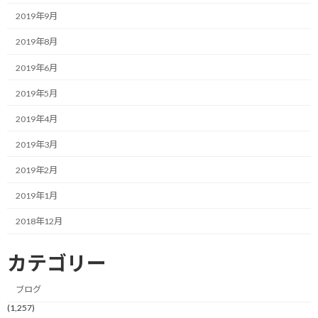
そこで考えたのが、ミックスナッツへの置き換えです。
2019年9月
カロリーは高い食品ですが、低GIですので良いと考えました。
2019年8月
2019年6月
で、実際に切り替えてみると新たな問題が…
2019年5月
ナッツって、食べ始めると止まらなくなるんです。
2019年4月
自分が愛用しているのはアーモンド、クルミ、カシューナッツがセ
2019年3月
ットになったミックスナッツなんですが、これが油断すると無限
ループに。
2019年2月
2019年1月
歯応え、味わいが異なるナッツたちなので飽きずにいくらでも食
べてしまって、結局お腹いっぱい食べてしまうことも多いです。
2018年12月
そこで、自己管理能力の欠如を痛感しつつ、今度は食べ方を変えて
カテゴリー
みました。
ブログ
それまでは袋からそのまま取り出して食べていたのですが、一度
(1,257)
器に移してそこから決めた量を食べることにしました。