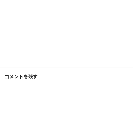
2019/12/02(月)
ランニング
Facebook
X
Bluesky
Threads
Hatena
LINE
ランニング
、
ブログ
カテゴリー
コメントを残す