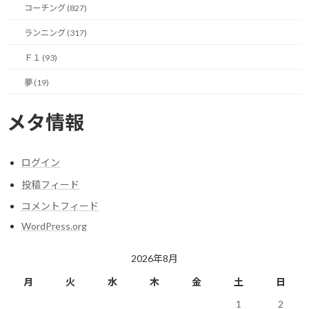
コーチング (827)
今日は50gとか、ちょっと多めに100gとか、予め決めてその量を
ランニング (317)
頂く。
Ｆ１ (93)
まれに我慢しきれずお代わりをしてしまうこともありますが
夢 (19)
（汗）、それでも食べる量をコントロールできるようになりまし
た。
メタ情報
いつかはナッツすら食べずに済むようにしたいと考えていますが、
当面はこの方法で続けてみようと思います。
ログイン
投稿フィード
今日のポイント！
コメントフィード
WordPress.org
とりあえず、できるところから改善してみる。
2026年8月
月
火
水
木
金
土
日
【今日の実績】
1
2
ラン： 14.92Km 獲得標高94m