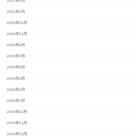
2021年5月
:
毎日夕食のみの一日一食生活を続けていますが、通常の食事だけ
2021年1月
ではちょっと物足りないことがあります。
2020年12月
というか、そんな日がほとんどです…
2020年11月
以前は食事の後にデザート？として、チョコやクッキーを食べてい
2020年6月
ました。
2020年5月
そうすると、ついつい食べ過ぎてしまうこともありますし、糖質
2020年4月
制限の観点からもこれらの食品を摂るのは控えた方がいいかなぁ
2020年3月
と考えました。
2020年2月
ホントは食事だけで他は食べないのがいいのですが、なにぶん食
後の物足りなさが辛くて、どうしても食べたくなってしまうので
2020年1月
す。
2019年12月
どうせ食べたくなってしまうのならと、健康的な食べ物に置き換え
2019年11月
ることにしました。
2019年10月