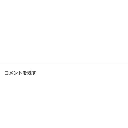
2019/10/27(日)
ランニング
Facebook
X
Bluesky
Threads
Hatena
LINE
コーチング
、
ブログ
カテゴリー
コメントを残す