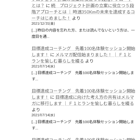
とは？
に
続 プロジェクト計画の立案に役立つ５段
階アプローチとは │ 時速350Kmの未来を達成するコ
ーチはじめました！
より
2021/12/31(金)
[…] 昨日の内容を忘れた方、または読んでないという方は、一
度目を通…
目標達成コーチング 先着100名体験セッション開始
します！
に
メルマガ配信始まりました！ │ Ｆ１と
ランを愉しむ暮らしを綴る
より
2021/07/14(水)
[…] 目標達成コーチング 先着100名体験セッション開始しま
す…
目標達成コーチング 先着100名体験セッション開始
します！
に
目標達成に向けた考え方の共有はメルマ
ガに移行します │ Ｆ１とランを愉しむ暮らしを綴る
より
2021/07/14(水)
[…] 目標達成コーチング 先着100名体験セッション開始しま
す…
目標達成コーチング 先着100名体験セッション開始