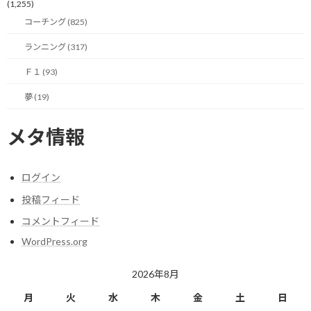
(1,255)
…したと思ったら、やり過ぎたらしく、OSすら起動しなくなって
コーチング (825)
しまいました。（汗）
ランニング (317)
MacBook Proは購入後、1週間も経たずにただの箱と化してしまい
ました…
Ｆ１ (93)
夢 (19)
今時のPCが初期化したくらいで、OS領域すらも消してしまうと想
定してなかったので（無知なだけですが）ちょっと焦りつつも、
メタ情報
リカバリーの手段を探しましたが、簡単には復活しましせん。
最悪、アップルストアに持ち込んで直してもらえばいいかと思いな
ログイン
がら、サポートにチャットで問い合わせてみました。
投稿フィード
きっと、よくある話なんでしょう。
コメントフィード
思っていたよりスムーズに状況を理解してくれ、対策のアドバイス
WordPress.org
をもらい、無事OSの再インストールができてPCを復活することが
できたのでした。
2026年8月
月
火
水
木
金
土
日
ちなみに、この投稿はMacBook Proを使っています。