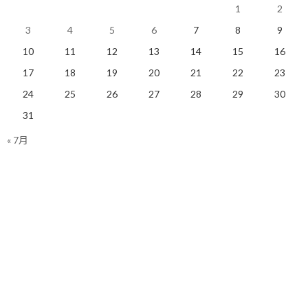
1
2
で、何が言いたいかというと、失敗はしないに越したことはないで
3
4
5
6
7
8
9
すが、失敗しても大体のことはリカバリーが効きます。
10
11
12
13
14
15
16
なので、失敗するリスクを行動しない言い訳にするのではなく、
17
18
19
20
21
22
23
行動して失敗から学んで、次の行動の精度を高める方向に意識を向
24
25
26
27
28
29
30
けた方がいいと思います。
31
やっぱり、何事も経験です！
« 7月
今日のポイント！
行動して、失敗して、改善する！
【今日の実績】
ラン：14.84Km 累積標高差：8m