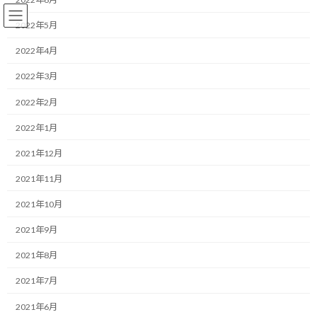
コ
ナ
ン
ビ
2022年5月
テ
ゲ
ン
ー
2022年4月
ツ
シ
2022年3月
へ
ョ
コーチング
ス
ン
2022年2月
キ
に
ッ
移
2022年1月
プ
動
HOME
ブログ
コーチング
失敗は経験と考えてどんどんトライしてみる！
2021年12月
2021年11月
失敗は経験と考えてどんどんトラ
2021年10月
イしてみる！
2021年9月
最
2019/02/04(月)
2022/03/31(木)
マネジメントコーチ しゅんじ
2021年8月
終
更
こんにちは！
2021年7月
新
日
2021年6月
時
ランニング・モチベーターのしゅんじです。