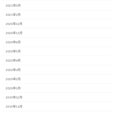
:
2021年5月
愛用のPCを新調しました！
2021年1月
今まで使っていたMacBook Airを購入したのが確か2013年だったと
2020年12月
思いますので、結構長く使いました。
2020年11月
今回もMacBook Airを更新しようかと思ったのですが、インターネ
2020年6月
ットでの評判があまり良くなかったのと、価格的なメリットを感
じなかったことから、結局はMacBook Proを選択しました。
2020年5月
新しいPCは画面が驚異的に綺麗になったのと、キーボードが打ち
2020年4月
にくくなりました…
2020年3月
それはさて置き、買うのはいいのですが、新PCへの環境移行って
2020年2月
めんどくさいですよね。
2020年1月
そこで、今回はMac同士の移行となるので、Appleが用意している
2019年12月
Time Machineという機能を使うことにしました。
2019年11月
今まで使っていたPCに外付けHDDを繋いでバックアップデータを