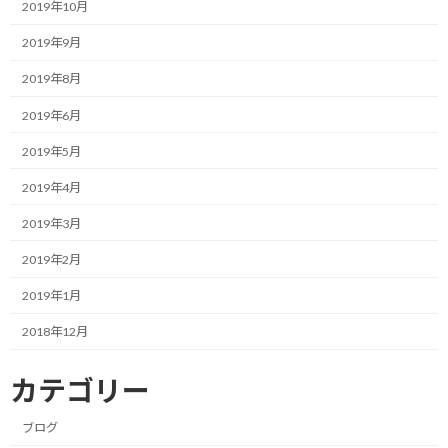
2019年10月
保存し、それを新しいPCに移行することで、環境設定、データフ
ァイル、アプリケーションソフトまで全てをコピーしてくれると
2019年9月
いう超絶便利な機能です。
2019年8月
で、やってみました！
2019年6月
うん、90%は上手くいった気がします。
2019年5月
2019年4月
しかし、一部のアプリケーションがアップデートできなかった
り、Officeのアクティベーションができなかったりと、微妙に使え
2019年3月
ないものがあったりします。
2019年2月
特に、Officeが使えないのは自分としては結構困ります。
2019年1月
何日かトライしてみましたが解決しなかったため、あきらめて工
2018年12月
場出荷状態から自分で環境構築することにしました。
カテゴリー
そして、ディスクユーティリティを使って、ハードディスクを初期
化。
ブログ