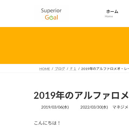
コ
ナ
ン
ビ
ホーム
テ
ゲ
Home
ン
ー
ツ
シ
へ
ョ
ス
ン
キ
に
ッ
移
プ
動
HOME
ブログ
Ｆ１
2019年のアルファロメオ・
2019年のアルファロ
最
2019/03/06(水)
2022/03/30(水)
マネジメ
終
更
こんにちは！
新