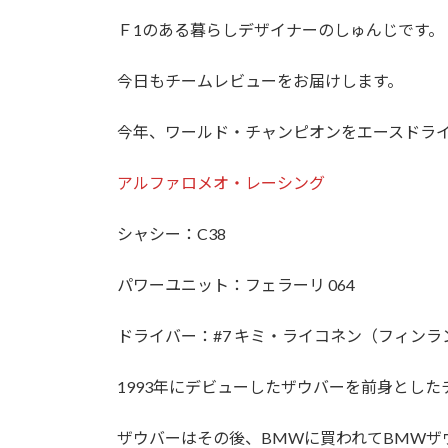
日
時
Ｆ1のある暮らしデザイナーのしゅんじです。
:
今日もチームレビューをお届けします。
今年、ワールド・チャンピオンをエースドラ
アルファロメオ・レーシング
シャシー：C38
パワーユニット：フェラーリ 064
ドライバー：#7 キミ・ライコネン（フィンラ
1993年にデビューしたザウバーを前身とした
ザウバーはその後、BMWに買われてBMWザ