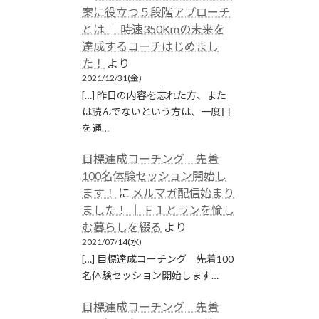
案に役立つ５段階アプローチ
とは │ 時速350Kmの未来を
達成するコーチはじめまし
た！
より
2021/12/31(金)
[…] 昨日の内容を忘れた方、また
は読んでないという方は、一度目
を通…
目標達成コーチング 先着
100名体験セッション開始し
ます！
に
メルマガ配信始まり
ました！ │ Ｆ１とランを愉し
む暮らしを綴る
より
2021/07/14(水)
[…] 目標達成コーチング 先着100
名体験セッション開始します…
目標達成コーチング 先着