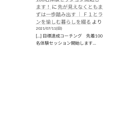
ます！
に
先が見えなくともま
ずは一歩踏み出す │ Ｆ１とラ
ンを愉しむ暮らしを綴る
より
2021/07/11(日)
[…] 目標達成コーチング 先着100
名体験セッション開始します…