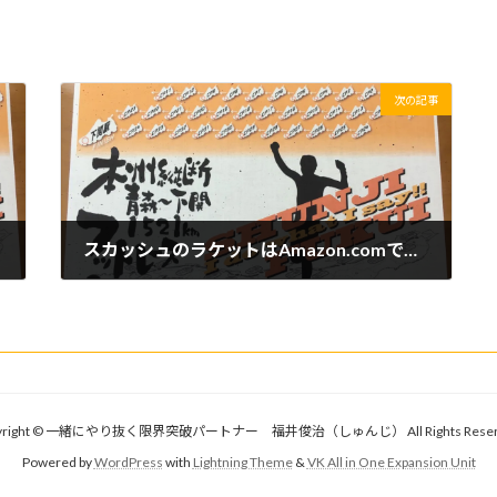
次の記事
スカッシュのラケットはAmazon.comでの購入がオススメ！
2019/03/07(木)
yright © 一緒にやり抜く限界突破パートナー 福井俊治（しゅんじ） All Rights Reser
Powered by
WordPress
with
Lightning Theme
&
VK All in One Expansion Unit