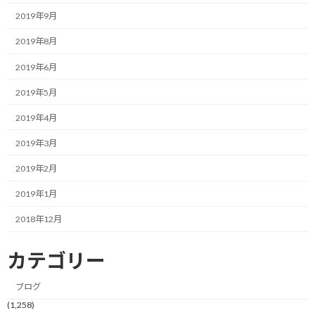
ちなみに去年は2362人が応募していました。
2019年9月
さて、ここからは昨年同様、当選することを夢見てひたすら待つ
2019年8月
のみです。
2019年6月
ここで改めてトルデジアンの複雑な？抽選システムについて（自
2019年5月
分の理解の範囲で）解説しておきます。
2019年4月
国際的なレースで人気も高いことから、色々条件がついて回る独
2019年3月
特な抽選方法となっています。
2019年2月
まず、自分のように、過去にプレエントリーに応募して落選して
2019年1月
いる人は、その回数によって当選確率が上昇します。
2018年12月
通常は一人につき一枠しかない応募枠ですが、応募n回の場合は、
2^(n-1)枠に広がります。
カテゴリー
例えば、自分は昨年落選していますのでn=2で計算すると、2^(2-
ブログ
1)=2となって2枠分の応募枠が頂けます。（実際にはできません
(1,258)
が、2回応募するのと同じ確率になります。）