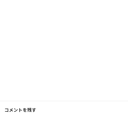
残念ながら、UTMB外れま
した！ので、トルデジア
ン！
2019/01/12(土)
ランニング
Facebook
X
Bluesky
Threads
Hatena
LINE
ランニング
、
ブログ
カテゴリー
コメントを残す