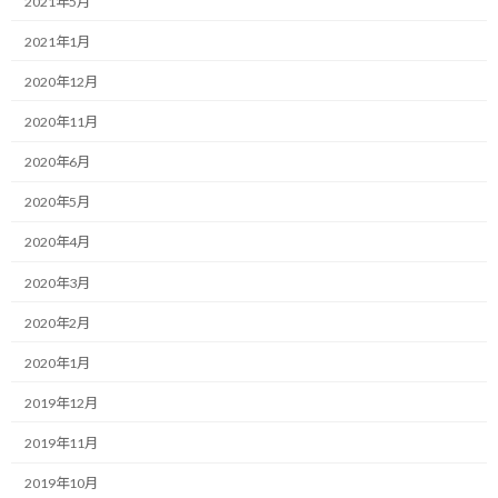
2021年5月
:
2月1日からプレエントリーが開始されたトルデジアンですが、今
2021年1月
年は10年目の節目の年になるそうです。
2020年12月
そして、早速、そのトルデジアンにプレエントリーしましたよ！
2020年11月
昨年一度申し込んだこともあり今年は随分楽に申し込めました。
2020年6月
2020年5月
何故なら、昨年の登録情報がそのまま今年のデータに引き継ぎ可
能であり、改めて入力したところといえば、クレジットカード情
2020年4月
報くらいでしたので。
2020年3月
さすがにカード情報はセキュリティの観点から変更なくても再入力
2020年2月
を求められるようですね。
2020年1月
自分が登録完了した時点では1095人しか申込者がいませんでした
2019年12月
が（とはいえ、数的にはすでに予定数の800人をオーバーしていま
すが）、ここから2月14日の受付完了の間に何人まで伸びて行くん
2019年11月
でしょうね…
2019年10月