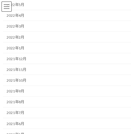
コ
ナ
2022年5月
ン
ビ
テ
ゲ
2022年4月
ン
ー
2022年3月
ツ
シ
へ
ョ
ランニング
2022年2月
ス
ン
キ
に
2022年1月
ッ
移
プ
動
HOME
ブログ
ランニング
2021年12月
トルデジアン、今年も無事エントリー完了！
2021年11月
トルデジアン、今年も無事エント
2021年10月
リー完了！
2021年9月
2021年8月
最
2019/02/02(土)
2022/03/30(水)
マネジメントコーチ しゅんじ
終
2021年7月
更
こんにちは！
新
2021年6月
日
時
ランニング・モチベーターのしゅんじです。