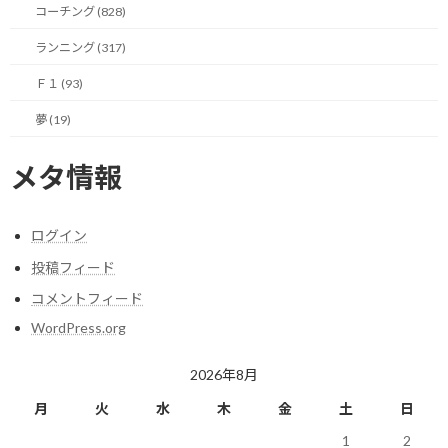
コーチング (828)
あるいは、過去に3回落選している人は2^(3-1)=4となり、4回応募
ランニング (317)
したのと同じ当選確率になる訳です。
Ｆ１ (93)
さらに、国籍別の当選枠が設定されます。
夢 (19)
開催国のイタリアは、最大で全体の40%が当選枠に割り当てられ
るということで、申込者の人数を考えると2019年は320人分がイタ
メタ情報
リア人に割り振られると考えられます。
逆に言えば、その他の国で480人分の参戦権を奪い合う形になりま
ログイン
すね。
投稿フィード
コメントフィード
残りはプレエントリーした国籍別の人数割合で振り分けが変わり
ます。
WordPress.org
例えば、プレエントリーの20%の人がフランス人であれば、当選
2026年8月
枠800人の20%である160人がフランス人に割り振られる事になる
月
火
水
木
金
土
日
そうです。
1
2