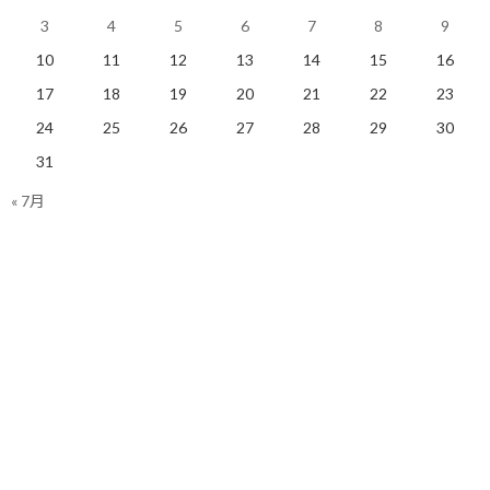
そうなると、日本人が何人エントリーするかですね。
3
4
5
6
7
8
9
なお、当選後に何らかの事情で辞退者が出た場合、その辞退者の
10
11
12
13
14
15
16
国籍からウェイティングリストと呼ばれる当選待ちのリストの上
17
18
19
20
21
22
23
位から順に繰り上げ当選になります。
24
25
26
27
28
29
30
実は、昨年自分はウェイティングリストの日本人トップまで上り
31
詰めながら、最終的に選外になったという悲しい結末を迎えてい
« 7月
ます…
果たして、今年の結末は！？
まずは今月末の抽選結果を寝て待ちます。
今日のポイント！
果報は寝て待て！