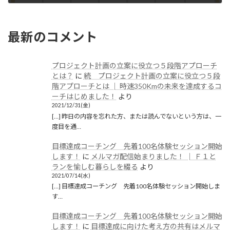
2019/02/03(日)
最新のコメント
プロジェクト計画の立案に役立つ５段階アプローチ
とは？
に
続 プロジェクト計画の立案に役立つ５段
階アプローチとは │ 時速350Kmの未来を達成するコ
ーチはじめました！
より
2021/12/31(金)
[…] 昨日の内容を忘れた方、または読んでないという方は、一
度目を通…
目標達成コーチング 先着100名体験セッション開始
します！
に
メルマガ配信始まりました！ │ Ｆ１と
ランを愉しむ暮らしを綴る
より
2021/07/14(水)
[…] 目標達成コーチング 先着100名体験セッション開始しま
す…
目標達成コーチング 先着100名体験セッション開始
します！
に
目標達成に向けた考え方の共有はメルマ