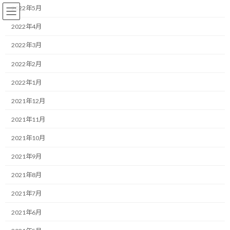
コ
ナ
2022年5月
ン
ビ
テ
ゲ
2022年4月
ン
ー
2022年3月
ツ
シ
へ
ョ
ランニング
2022年2月
ス
ン
キ
に
2022年1月
ッ
移
プ
動
HOME
ブログ
ランニング
2021年12月
Let's think about the future and enjoy now
2021年11月
Let's think about the future and
2021年10月
enjoy now
2021年9月
2021年8月
最
2020/12/27(日)
2022/03/30(水)
マネジメントコーチ しゅんじ
終
2021年7月
更
Hi!
新
2021年6月
日
時
I am the "running motivator" , Shunji.