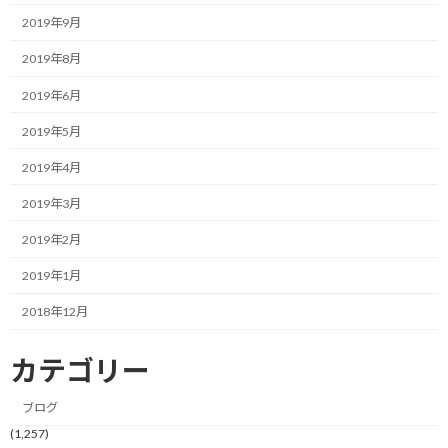
However, the pain is quite severe when I start running.
2019年9月
I'll get used to this kind of thing after a while, so I tried my best,
2019年8月
but instead of getting used to it, I'm sure I won't be able to run
2019年6月
tomorrow...
2019年5月
After all, I gave up early and came back.
2019年4月
Yesterday I was just too excited and I went back to being unable
2019年3月
to run again…
2019年2月
I'm so childish.
2019年1月
Really, when I enjoy it, I have to think about the future and enjoy it.
2018年12月
Don't drown in temporary pleasures…
カテゴリー
I'll be careful.
ブログ
[Today's result]
(1,257)