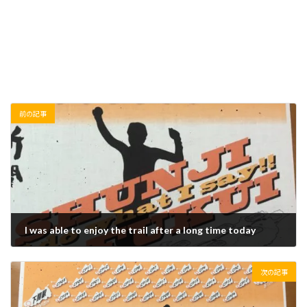
前の記事
I was able to enjoy the trail after a long time today
2020/12/26(土)
次の記事