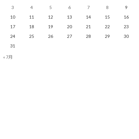
3
4
5
6
7
8
9
それに気づくと、靴も履けないし、普通に歩くことさえできない
10
11
12
13
14
15
16
状態…
17
18
19
20
21
22
23
一晩経って、今日はゆっくりなら走れるかな？と確認してみまし
24
25
26
27
28
29
30
た。
31
よし、痛いが何とか靴は履けた。
« 7月
しかし、走り出すと痛みが結構厳しい。
こういうのはしばらくすると慣れてくるので、ちょっと頑張ってみ
ましたが、慣れるどころか、これを続けると明日もダメになると
確信…
結局、さっさと諦めて帰ってきてしまいました。
昨日はしゃぎ過ぎたばっかりに、これでまた走れない状態に逆戻
り…