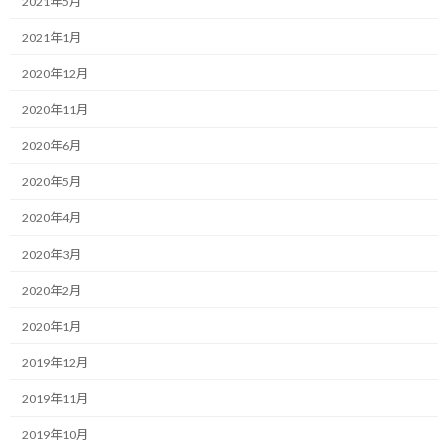
2021年5月
:
I enjoyed the trail run after a long time yesterday, but as I told you,
2021年1月
I was running while fighting against the shoes attacking my feet.
2020年12月
I can put up with it when I'm running mysteriously, but when I
2020年11月
went home and checked the condition, it was an unexpectedly
difficult situation.
2020年6月
2020年5月
It's a completely bloodshed case.
2020年4月
At the part near the heel from the arch, the skin within the size of
2020年3月
the thumb was peeled off.
2020年2月
When I noticed that, I couldn't even wear shoes and couldn't even
walk normally…
2020年1月
2019年12月
After one night, “can I run slowly today?” I tried to confirm.
2019年11月
Alright, it hurts, but I managed to put on my shoes.
2019年10月