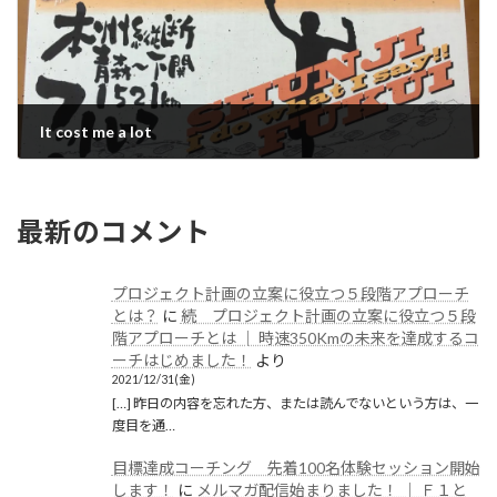
It cost me a lot
2020/12/28(月)
最新のコメント
プロジェクト計画の立案に役立つ５段階アプローチ
とは？
に
続 プロジェクト計画の立案に役立つ５段
階アプローチとは │ 時速350Kmの未来を達成するコ
ーチはじめました！
より
2021/12/31(金)
[…] 昨日の内容を忘れた方、または読んでないという方は、一
度目を通…
目標達成コーチング 先着100名体験セッション開始
します！
に
メルマガ配信始まりました！ │ Ｆ１と