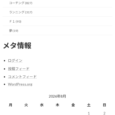
no records
コーチング (827)
Let's run happily tomorrow!
ランニング (317)
Ｆ１ (93)
【ちゃんと先々を考えて今を楽しもう】
夢 (19)
こんにちは！
メタ情報
ランニング・モチベーターのしゅんじです。
ログイン
昨日は久々のトレイルランを楽しんだのですが、お伝えした通
投稿フィード
り、靴ずれと戦いながらのランニングでした。
コメントフィード
意外と走っているときは我慢できるもんなんですが、帰って状態を
WordPress.org
確認すると思いの外大変な状況でした。
2026年8月
完全に流血事件です。
月
火
水
木
金
土
日
土踏まずからちょっとかかと寄りの部分で、親指大の範囲の皮が
1
2
めくれていました。