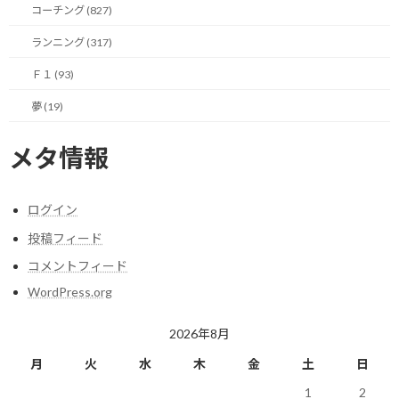
コーチング (827)
結構面白かったので、またやろうと思っています。
ランニング (317)
ところで、このスカッシュですが、自分のメイン競技であるラン
Ｆ１ (93)
ニングへの効果はほぼ期待できないと思いますし、自分の人生で
夢 (19)
これが大いに役立つ日も残念ながら来ないと思います。
メタ情報
それでも興味を持って楽しめたので、しばらくは続けてみようと思
います。
ログイン
物事には狙いを定めて、その効果を発揮させるために取る行動と、
それとは別に興味の赴くまま何に役立つか分からず取る行動があ
投稿フィード
ると思っています。
コメントフィード
後者はスタンフォード大学でのスティーブ・ジョブズのスピーチの
WordPress.org
ように点と点が線となってある日役立つ日が来る可能性を秘めて
いたりするのでバカにできないとも考えています。
2026年8月
月
火
水
木
金
土
日
まぁ、でもそう色気を出さずに、後で活かされるにしても、そう
でないにしても、実践することが後の人生を豊かにすると信じて、
1
2