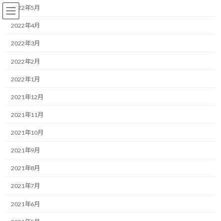
コ
ナ
2022年5月
ン
ビ
テ
ゲ
2022年4月
ン
ー
2022年3月
ツ
シ
へ
ョ
ランニング
2022年2月
ス
ン
キ
に
2022年1月
ッ
移
プ
動
HOME
ブログ
ランニング
スカッシュは人生に何をもたらすのか？
2021年12月
2021年11月
スカッシュは人生に何をもたら
2021年10月
すのか？
2021年9月
最
2019/02/08(金)
2022/03/31(木)
マネジメントコーチ しゅんじ
2021年8月
終
更
こんにちは！
2021年7月
新
日
2021年6月
時
ランニング・モチベーターのしゅんじです。
: