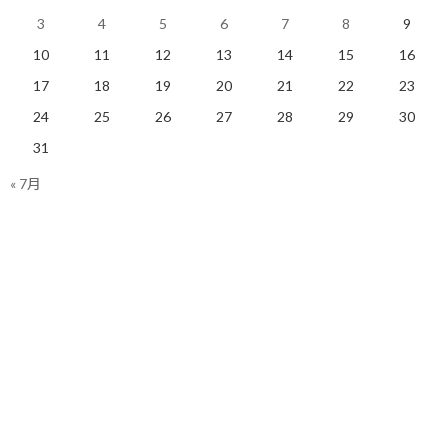
自分はやりたい事をやって行こうと思います。
3
4
5
6
7
8
9
10
11
12
13
14
15
16
17
18
19
20
21
22
23
今日のポイント！
24
25
26
27
28
29
30
31
人生愉しんだもん勝ち！
« 7月
【今日の実績】
ラン：14.87Km 累積標高差：15m
明日も楽しく走りましょう！
関連