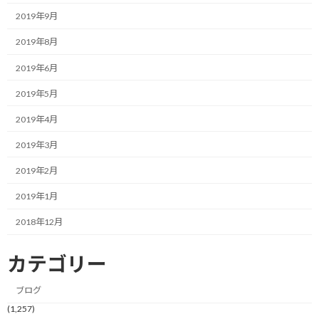
簡単そうに映っていました。
2019年9月
しかし、やって見るとこれが意外と難しい。
2019年8月
2019年6月
まず、一番の難しさがボールが予想以上に弾まない事です。
2019年5月
簡単にポンポン弾んで打ち返せるように見えるのは上級者だから
2019年4月
でしょうか。
2019年3月
素人の自分にとっては壁に弾かれたボールが落ちてくるポイント
すら見極められませんでしたし、それがどういう軌道で地面から
2019年2月
跳ね返ってくるかを予測するのも最初は困難でした。
2019年1月
それでも、やっていると、何となくコツが分かってきて打てるよう
2018年12月
になり、だんだん楽しくなって、結局60分休まずやり続けまし
た。
カテゴリー
ラケットというものを大学の授業でテニスをした時以来、何十年
ブログ
振りかで使いましたが、そこそこフォアもバックハンドも自分的
(1,257)
には満足できました。