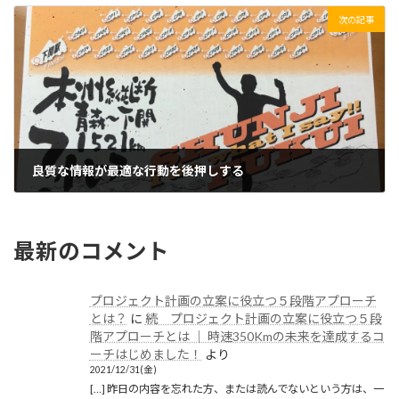
次の記事
良質な情報が最適な行動を後押しする
2019/02/09(土)
最新のコメント
プロジェクト計画の立案に役立つ５段階アプローチ
とは？
に
続 プロジェクト計画の立案に役立つ５段
階アプローチとは │ 時速350Kmの未来を達成するコ
ーチはじめました！
より
2021/12/31(金)
[…] 昨日の内容を忘れた方、または読んでないという方は、一