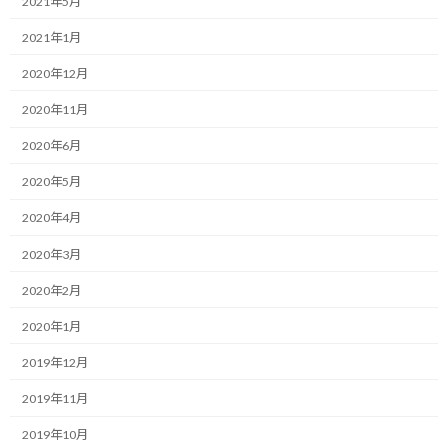
2021年5月
今日のテーマも人生の挑戦シリーズです。
2021年1月
って、そんな大層な事じゃないですが。
2020年12月
以前から少し興味があったスカッシュを人生初体験しました！
2020年11月
2020年6月
実は（あまり行ってないけど）通っているジムのメニューに前から
あって、ずっと体験してみたいという興味があったのですが、なか
2020年5月
なかタイミングがなく、というか作らずに何年も経ってました…
2020年4月
すでに宣言している通り今年は実践する年という事で、行動に繋
2020年3月
げてみました！
2020年2月
と言っても、ジムに行って、コートを予約して、道具をレンタルし
2020年1月
て始めただけなんですが。
2019年12月
やっぱり、見るのとやるのでは大違いですね。
2019年11月
見てる分には、競技者のように上を目指さずテニスのラリーを楽
2019年10月
しむイメージで壁打ちを楽しめばいいや、というレベルであれば