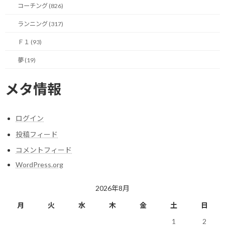
なくても、次頑張ればいいやくらいの感覚で再計画に走ることに
コーチング (826)
なるでしょう。
ランニング (317)
ポイントはいかに達成時期にリアリティを持てるか。
Ｆ１ (93)
自分が何歳で、どういう状態で過ごしていて、どういうアクション
夢 (19)
を取ることで目標に到達するのか、を現実のように思い描ける
か。
メタ情報
あと何年しかないとか、あと何日残っている、とかの観点で計画
を俯瞰すると、現実性や行動の正しさなどを客観的に見る事もでき
ログイン
るでしょう。
投稿フィード
コメントフィード
時間は刻一刻と減って行きますから、限られた時間の中で本気で
達成しようと思った時に、その瞬間瞬間を大切に過ごす心構えも
WordPress.org
できそうです。
2026年8月
という事で、コミットする時には制限時間も合わせて考えた方が
月
火
水
木
金
土
日
達成が比較的容易になると思われます。
1
2