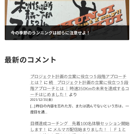
今の季節のランニングは奴らに注意せよ！
2019/06/25(火)
最新のコメント
プロジェクト計画の立案に役立つ５段階アプローチ
とは？
に
続 プロジェクト計画の立案に役立つ５段
階アプローチとは │ 時速350Kmの未来を達成するコ
ーチはじめました！
より
2021/12/31(金)
[…] 昨日の内容を忘れた方、または読んでないという方は、一
度目を通…
目標達成コーチング 先着100名体験セッション開始
します！
に
メルマガ配信始まりました！ │ Ｆ１と