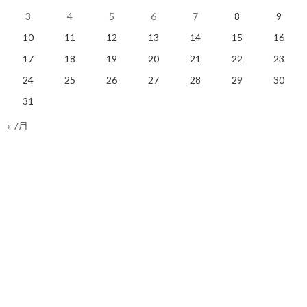
3
4
5
6
7
8
9
今日のポイント！
10
11
12
13
14
15
16
17
18
19
20
21
22
23
限られた時間の密度を高めるため時間制約を
24
25
26
27
28
29
30
設ける！
31
« 7月
【今日の実績】
トレッドミル：3.2Km 累積標高差：475m
明日も楽しく走りましょう！
関連