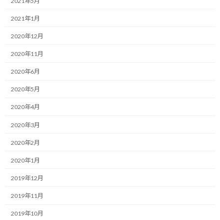
2021年5月
:
人生の中で何かを成し遂げたい、達成したいという目標、ゴール
2021年1月
があるでのはないかと思います。
2020年12月
それを目指すとき、みなさんはどうやって自らの意識を目標に向け
2020年11月
て行きますか？
2020年6月
最初から最適なルートが見えていて、辿り着く過程も明確で、定ま
2020年5月
ったマイルストーンを淡々とこなして行けばゴールに到達でき
る、と言うものであればシンプルで悩まないでしょう。
2020年4月
2020年3月
ただ、往々にして、普通、達成したい目標というのはどうすれば
良いかが最初は見えていなかったりします。
2020年2月
結局、そんな状況の中でどうすれば良いか？
2020年1月
2019年12月
自分は二つの観点があると考えています。
2019年11月
それは、スピードと時間制約です。
2019年10月