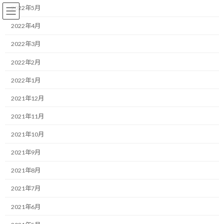
コ
ナ
2022年5月
ン
ビ
テ
ゲ
2022年4月
ン
ー
2022年3月
ツ
シ
へ
ョ
コーチング
2022年2月
ス
ン
キ
に
2022年1月
ッ
移
プ
動
HOME
ブログ
コーチング
2021年12月
何かにコミットするときは本気の時間制限を設定する
2021年11月
何かにコミットするときは本気
2021年10月
の時間制限を設定する
2021年9月
2021年8月
最
2019/06/24(月)
2022/03/31(木)
マネジメントコーチ しゅんじ
終
2021年7月
更
こんにちは！
新
2021年6月
日
時
ランニング・モチベーターのしゅんじです。