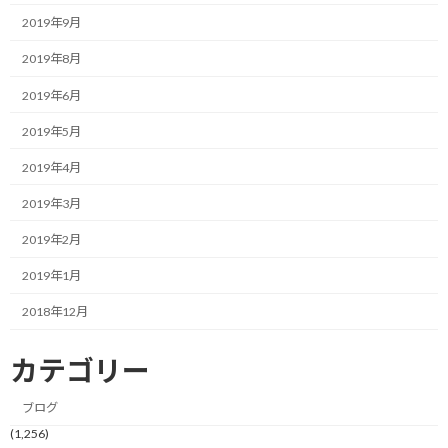
まずはスピード。
2019年9月
自分としては、行動のスピードを上げて、可能な限り最速のPDCA
2019年8月
を回して行くしかないのではないかと考えています。
2019年6月
そうすると、仮に方向を誤った時の補正量も最小で済みますし、
2019年5月
何より戻れる回数が増加する、すなわち、いっぱい失敗してもリ
カバリーできると言えるからです。
2019年4月
2019年3月
次に時間制約。
2019年2月
何かを達成しようとして、いついつまでに達成する！と誓いを立
2019年1月
てる人は多いでしょう。
2018年12月
それ自体は間違っていないと思います。
カテゴリー
ただ、その誓いの本気度が問題になります。
ブログ
いついつまでに達成できたら良いな、くらいの本気度であれば、
もしダメでも良いとこまで行けば良しとするでしょうし、近づけ
(1,256)