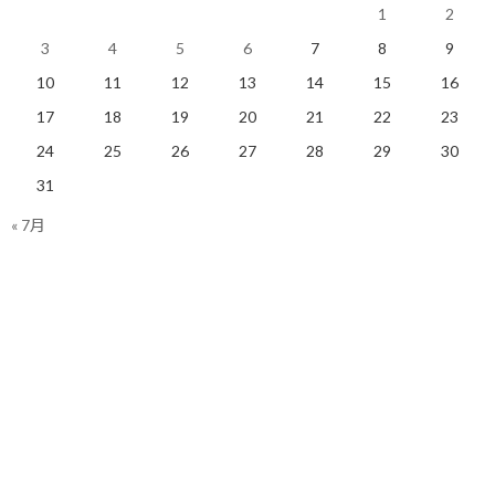
1
2
そうでない方は、これを機会に好きになって頂ければ嬉しいです。
3
4
5
6
7
8
9
10
11
12
13
14
15
16
F1、ランニングどちらの記事もご期待下さい！
17
18
19
20
21
22
23
24
25
26
27
28
29
30
今日のポイント！
31
« 7月
取り敢えず進みながら考えてもいいんじゃな
い？
【今日の実績】
ラン＋トレッドミル：10.25Km 累積標高差：957m
明日も楽しく走りましょう！