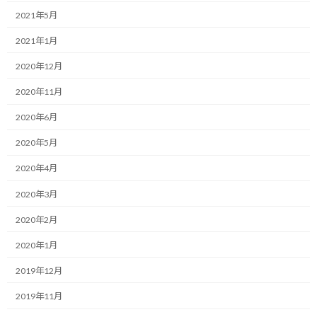
当ブログを開始して約2ヶ月が経過しました。
2021年5月
2021年1月
おかげさまで読者のみなさんに支えられて続けて来ることができ
ました。
2020年12月
ありがとうございます！
2020年11月
2020年6月
これまでブログ自体は2005年9月5日以来、色々な場所で一旦途切
れたりしながらも続けてはきましたが、当ブログのように独自サ
2020年5月
ーバーを立てたのは初めてです。
2020年4月
そうすると、この2ヶ月間だけでも、過去になかったような情報が
2020年3月
入手できたり、思っていたより難しかったことがあったり（今も出
来てないことが多いですが…）、思っていたより容易に出来たりと
2020年2月
いったことが見えてきて、新たな知識を手に入れることができまし
2020年1月
た。
2019年12月
そんなこんなで未だに試行錯誤の日々を経験しています。
2019年11月
とか言いながら、この度思い切ってサイトをリニューアルしまし