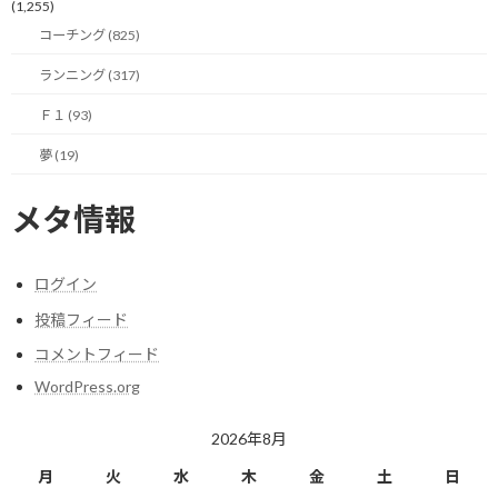
(1,255)
り、もう一つを管理するのは今の自分の投下時間では考えられな
コーチング (825)
い事と、記事を更新し続けられる確信が自分でも持てなかったた
め（済みません…）の試験運用的な位置付けでもあります。
ランニング (317)
Ｆ１ (93)
特に、これからトレイルシーズンを迎えて、週末は忙しくなる予定
ですので、あまりに過剰に詰め込み過ぎるのも良くないかと自重
夢 (19)
です。
メタ情報
とは言え、昨年12月に当ブログを立ち上げた時には、F1カテゴリ
ーを設ける事など、自分でも1ミリも考えてなかったのが、ここに
来て急に実行したくなったのだから不思議なものです。
ログイン
ここでも、取り敢えずやってみてから考えるという精神で突き進
投稿フィード
みます。
コメントフィード
WordPress.org
自分でも次の一歩がどこに向かっているのかよく分かりませんが、
足を前に踏み出したからこそ見える世界があり、そこで感じた事
2026年8月
を大切にして次の一歩を踏み出して行こうと思います。
月
火
水
木
金
土
日
という事で、F1好きの方は一緒に楽しみましょう。