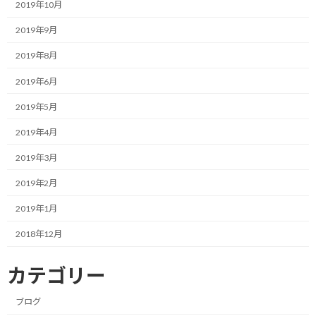
2019年10月
た！
2019年9月
どれだけの方が気づかれたか分かりませんが、実はブログのタイ
2019年8月
トルが変わりました！
2019年6月
旧 「続 ランを愉しむ暮らしを綴る」
2019年5月
新 「Ｆ１とランを愉しむ暮らしを綴る」
2019年4月
気づきました？
2019年3月
これまで、ランニングに関する事や、その取り組みからの気づき
2019年2月
を中心にお伝えしてきた当ブログですが、自分のもう一つの趣味
2019年1月
であるF1に関する情報も発信させて頂きたいと思います。
2018年12月
完全に別カテゴリの話なので、別ブログを立ち上げる事も考えま
したが、それではハードルが高過ぎるかな？と自分で考え直し
カテゴリー
て、サブカテゴリーでお届けするこの形に落ち着きました。
ブログ
良くも悪くも、独自サーバーでの運営がそこそこ見えてきた事もあ