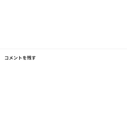
Facebook
X
Bluesky
Threads
Hatena
LINE
ランニング
、
ブログ
カテゴリー
コメントを残す