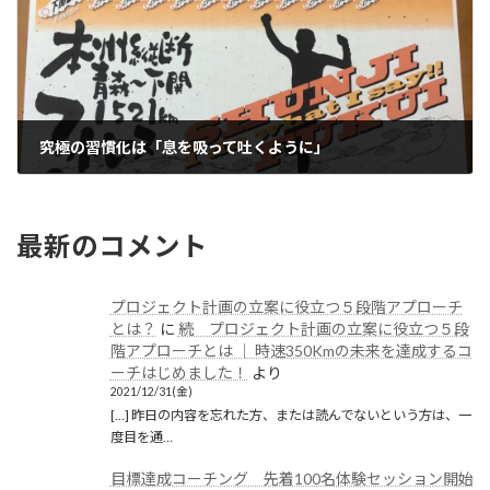
究極の習慣化は「息を吸って吐くように」
2019/06/20(木)
最新のコメント
プロジェクト計画の立案に役立つ５段階アプローチ
とは？
に
続 プロジェクト計画の立案に役立つ５段
階アプローチとは │ 時速350Kmの未来を達成するコ
ーチはじめました！
より
2021/12/31(金)
[…] 昨日の内容を忘れた方、または読んでないという方は、一
度目を通…
目標達成コーチング 先着100名体験セッション開始