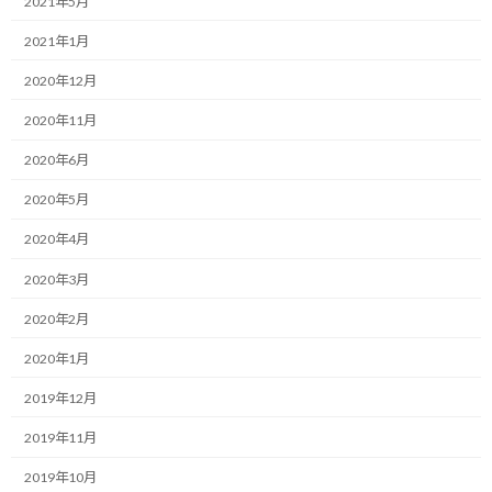
2021年5月
いい事か悪い事か分かりませんが、毎日いろんなやる事に囲まれ
2021年1月
ています。
2020年12月
それは自分がやりたい事であったり、やらざるを得ない事であっ
たりと様々ですが、与えられた時間に対してボリュームが多過ぎ
2020年11月
るのは確かだと思います。
2020年6月
ホントはやりたい事だけやれるといいのですが、なかなかそうは
2020年5月
行かないのが人生の難しさですね。（って、ちょっと難しく語り過
2020年4月
ぎですね…）
2020年3月
やりたい事をトコトンやってみるために、オーバーフローしてで
も、かじってみるくらいの心構えで臨むのがいいとは思うのです
2020年2月
が、それも一時的な話だと思います。
2020年1月
そんな生活を続けているとアップアップできっと幸せになれない
2019年12月
でしょう。
2019年11月
そうすると、すべての状況に上手く対処するのが困難という事で、
2019年10月
結局は取捨選択をする事になります。