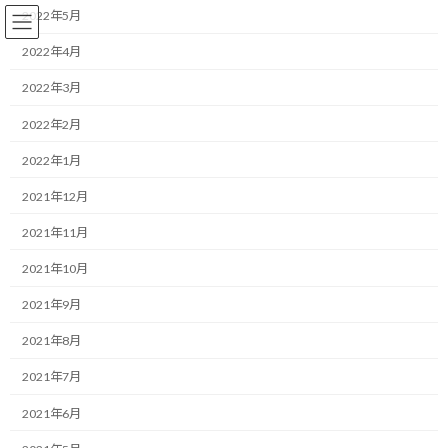
コ
ナ
2022年5月
ン
ビ
テ
ゲ
2022年4月
ン
ー
2022年3月
ツ
シ
へ
ョ
コーチング
2022年2月
ス
ン
キ
に
2022年1月
ッ
移
プ
動
HOME
ブログ
コーチング
何かを手放して、そして手に入れる
2021年12月
2021年11月
何かを手放して、そして手に入れ
2021年10月
る
2021年9月
最
2019/06/19(水)
2022/03/31(木)
マネジメントコーチ しゅんじ
2021年8月
終
更
こんにちは！
2021年7月
新
日
2021年6月
時
ランニング・モチベーターのしゅんじです。
: