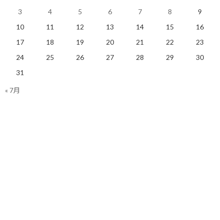
3
4
5
6
7
8
9
10
11
12
13
14
15
16
進むために手放す勇気も必
やりたい事を全部やるため
17
18
19
20
21
22
23
要
には諦めも必要
2022/12/09(金)
2019/02/14(木)
24
25
26
27
28
29
30
コーチング
コーチング
31
« 7月
やるべきタスクの減らし方
2022/07/25(月)
コーチング
Facebook
X
Bluesky
Threads
Hatena
LINE