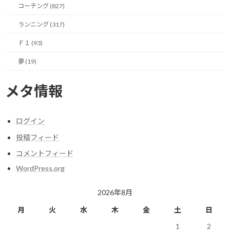
コーチング (827)
決断するには悩みに悩み抜かないと答えが出ないかもしれません
が。
ランニング (317)
Ｆ１ (93)
夢 (19)
今日のポイント！
メタ情報
まず手放さないと、手に入れられない。
ログイン
【今日の実績】
投稿フィード
ラン：14.94Km 累積標高差：36m
コメントフィード
明日も楽しく走りましょう！
WordPress.org
2026年8月
関連
月
火
水
木
金
土
日
1
2