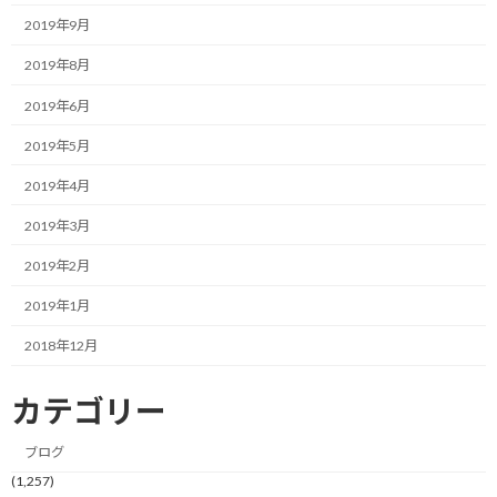
2019年9月
取捨選択の方法としては優先順位をつけたり、実行している事を
2019年8月
一時中断してみたり、要は今手にしている（実行している）こと
を手放す判断が必要になるということです。
2019年6月
実はやる事を決めて実行するより、やらない事を決めて実行する
2019年5月
（手放す）方が難しいと思います。
2019年4月
前者は得られるものがある程度明確であったり、実行する事で失
2019年3月
うものが少ないから。（時間の投資は最低限必要ですが）
2019年2月
一方、後者はホントに今実行している事をやめてしまって大丈夫
2019年1月
か？という強烈な不安感と勝負する必要があり、人は失うリスク
を過大に評価する傾向にあることも手伝って、なかなかやらない決
2018年12月
断は難しいのです。
カテゴリー
それでも、結局は1日24時間の万人に与えられたリソースを自分ら
しく使うため、何かを手放して、そして手に入れることで自分ら
ブログ
しい生活にデザインしていくことが必要なんでしょう。
(1,257)