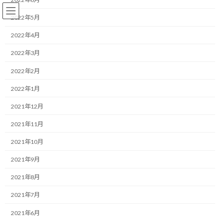
コ
ナ
ン
ビ
2022年5月
テ
ゲ
ン
ー
2022年4月
ツ
シ
2022年3月
へ
ョ
ランニング
ス
ン
2022年2月
キ
に
ッ
移
2022年1月
プ
動
HOME
ブログ
ランニング
雨の日に走る場所決めてますか？
2021年12月
雨の日に走る場所決めてます
2021年11月
か？
2021年10月
2021年9月
最
2019/06/11(火)
2022/03/30(水)
マネジメントコーチ しゅんじ
終
2021年8月
更
こんにちは！
新
2021年7月
日
時
ランニング・モチベーターのしゅんじです。
2021年6月
: