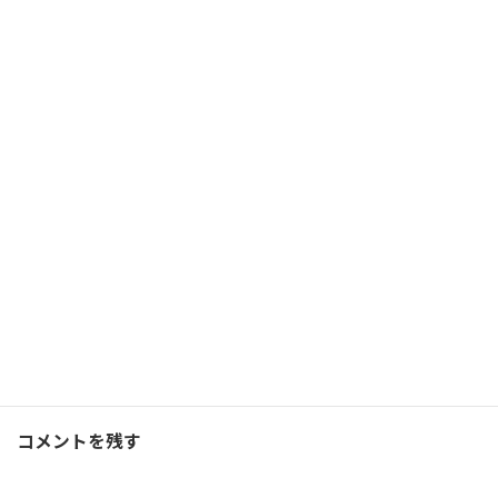
必要が生じそうでタバタが
気になり始めました
2019/08/27(火)
ランニング
Facebook
X
Bluesky
Threads
Hatena
LINE
ランニング
、
ブログ
カテゴリー
コメントを残す