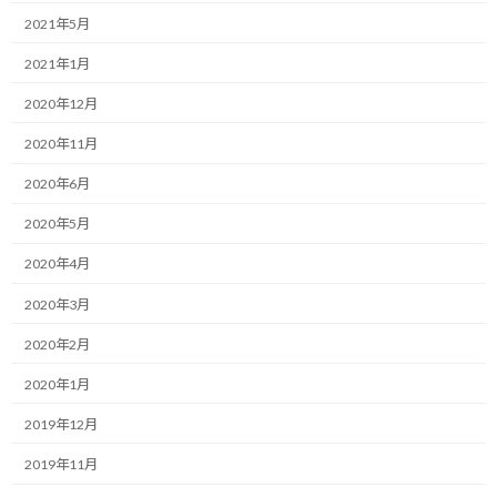
いよいよ梅雨に突入しましたね！
2021年5月
2021年1月
毎日が雨模様となり、ランナーにとっては走りにくい厳しい季節と
言えるでしょうか。
2020年12月
通勤ランが練習の主体である自分も、外が雨だと通勤ランを断念
2020年11月
する事もあり、出勤時間と雨がどれくらい重なるかで月間の練習
2020年6月
量が変わってしまいます…
2020年5月
ちなみに、「出勤時間」と書いたのは、出勤時に雨だと濡れた衣
2020年4月
類の保管場所に困るので通勤ランを断念しますが、行ってしまって
帰りに雨が降っていても濡れて帰ってきてしまうからです。
2020年3月
それはさておき、みなさんは雨の日の練習はどうしてますか？
2020年2月
2020年1月
自分のように濡れるのが嫌なので走りませんという人もいれば、
ジムに行ってトレッドミルで走るという人もいるでしょう。
2019年12月
今日、会社でラン友さんとお話ししていたら、面白い話を聞きま
2019年11月
した。