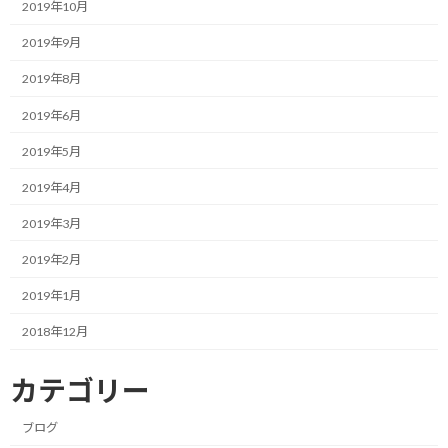
2019年10月
その方は早朝4時くらいに走っているらしいのですが、雨の日の練
2019年9月
習場所は決めているそうで、その場所は近所のスーパーの軒先の
2019年8月
ようなちょっとした屋根のある下だそうです。（早朝なのでお客
さんもいないので自由に使える！）
2019年6月
スーパーと言っても、ドラッグストアやレンタルビデオなど複合施
2019年5月
設的な店舗という事もあり、直線で約200mくらいあるでしょう
2019年4月
か？
2019年3月
その下を延々往復しているそうです。
2019年2月
凄い！
2019年1月
自分の貧困な発想からすると、雨の日は諦めて濡れるか、屋内の
2018年12月
施設を使うか、走らないか、くらいの選択肢しかないと思ってい
ました。
カテゴリー
ところが、ラン友さんとお話ししていて屋根のあるところを探し
ブログ
て走るという選択肢がある事に初めて気づきました。