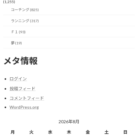
(1,255)
コーチング (825)
屋根のあるところって何処よ？という話もあると思います。
ランニング (317)
会話の中で出てきた場所で言うと、先に出た屋根のある大型施
Ｆ１ (93)
設、トンネル、高架下といった選択肢があるようです。
夢 (19)
特に、トンネルは歩道のあるちゃんとした場所であれば距離も長
そうですし、良い選択肢でしょう。（ちょっと排ガスが気になる
メタ情報
かもしれません…）
今まで全く意識してこなかったので、雨の日にも走れる場所と言
ログイン
ってもすぐには思い浮かびませんが、今後走る時に使えそうな場所
を探してみようと思います。
投稿フィード
コメントフィード
カラーバス効果で探すと案外いい物件？が見つかるかもしれませ
WordPress.org
ん！
2026年8月
月
火
水
木
金
土
日
今日のポイント！