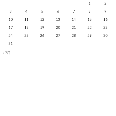
1
2
他人の知恵からとことん学ぶ！
3
4
5
6
7
8
9
10
11
12
13
14
15
16
【今日の実績】
17
18
19
20
21
22
23
ラン：10Km 累積標高差：15m
24
25
26
27
28
29
30
明日も楽しく走りましょう！
31
« 7月
関連
スポーツジムを使って走行
雨の中、そして強風の中の
機会を増やす事にしました
ランニングに感謝する
2019/03/11(月)
2020/04/14(火)
ランニング
ランニング