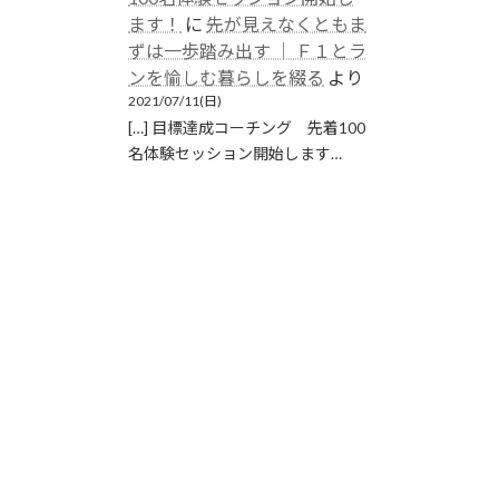
ます！
に
先が見えなくともま
ずは一歩踏み出す │ Ｆ１とラ
ンを愉しむ暮らしを綴る
より
2021/07/11(日)
[…] 目標達成コーチング 先着100
名体験セッション開始します…