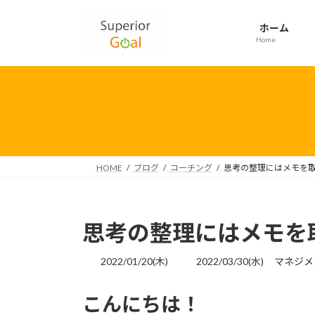
コ
ナ
ン
ビ
ホーム
テ
ゲ
Home
ン
ー
ツ
シ
へ
ョ
ス
ン
キ
に
ッ
移
プ
動
HOME
ブログ
コーチング
思考の整理にはメモを
思考の整理にはメモを
最
2022/01/20(木)
2022/03/30(水)
マネジメ
終
更
こんにちは！
新