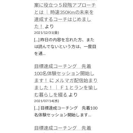
案に役立つ５段階アプローチ
とは │ 時速350Kmの未来を
達成するコーチはじめまし
た！
より
2021/12/31(金)
[…] 昨日の内容を忘れた方、また
は読んでないという方は、一度目
を通…
目標達成コーチング 先着
100名体験セッション開始し
ます！
に
メルマガ配信始まり
ました！ │ Ｆ１とランを愉し
む暮らしを綴る
より
2021/07/14(水)
[…] 目標達成コーチング 先着100
名体験セッション開始します…
目標達成コーチング 先着