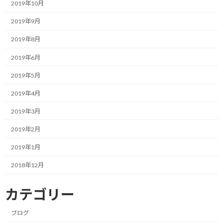
2019年10月
イミングで変更を狙っていましたが、新型コロナウイルスの影響
でレギュレーション変更が延期になる中、PU変更は強行する形に
2019年9月
なっています。
2019年8月
従って、このPU変更がパフォーマンスアップにつながらないよう
2019年6月
にFIAの監視の下、マシンの改修作業が行われるようです。
2019年5月
ルノーPUからメルセデスPUの変更で能力的には向上することは必
2019年4月
至であり、その戦闘力がどこまで来るのかは気になるところです。
2019年3月
今から2021年のマクラーレンが楽しみです。
2019年2月
今日も一緒にF1を楽しみましょう！
2019年1月
2018年12月
関連
カテゴリー
ブログ