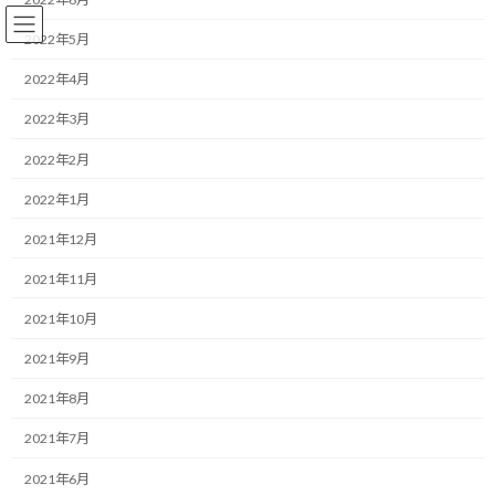
コ
ナ
ン
ビ
2022年5月
テ
ゲ
ン
ー
2022年4月
ツ
シ
2022年3月
へ
ョ
Ｆ１
ス
ン
2022年2月
キ
に
ッ
移
2022年1月
プ
動
HOME
ブログ
Ｆ１
マクラーレン、FIA監視下でのメルセデスへの換装
2021年12月
2021年11月
マクラーレン、FIA監視下でのメ
2021年10月
ルセデスへの換装
2021年9月
最
2020/04/16(木)
2022/03/30(水)
マネジメントコーチ しゅんじ
2021年8月
終
更
こんにちは！
2021年7月
新
日
2021年6月
時
F1のある暮らしデザイナーのしゅんじです。