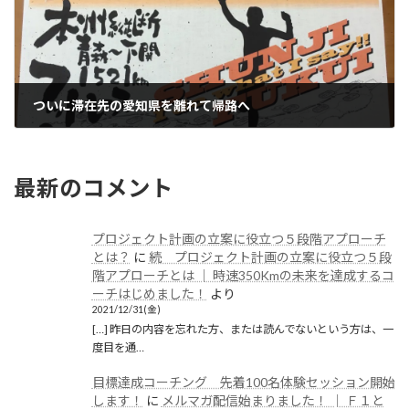
ついに滞在先の愛知県を離れて帰路へ
2020/04/17(金)
最新のコメント
プロジェクト計画の立案に役立つ５段階アプローチ
とは？
に
続 プロジェクト計画の立案に役立つ５段
階アプローチとは │ 時速350Kmの未来を達成するコ
ーチはじめました！
より
2021/12/31(金)
[…] 昨日の内容を忘れた方、または読んでないという方は、一
度目を通…
目標達成コーチング 先着100名体験セッション開始
します！
に
メルマガ配信始まりました！ │ Ｆ１と