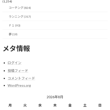
(1,254)
コーチング (824)
2021年のレギュレーション
撤退の噂がチラつくワーク
変更も延期
ス2チーム
ランニング (317)
2020/03/21(土)
2020/03/26(木)
Ｆ１
Ｆ１
Ｆ１ (93)
夢 (19)
メタ情報
マクラーレン・ホンダ、
2026年に三たび誕生！？
ログイン
2023/02/19(日)
投稿フィード
Ｆ１
コメントフィード
WordPress.org
Facebook
X
Bluesky
2026年8月
Threads
Hatena
LINE
月
火
水
木
金
土
日