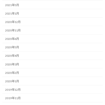
:
2021年5月
現マクラーレン・ルノーは、2021年からマクラーレン・メルセデ
スへと変更になります。
2021年1月
2020年12月
1995年からホンダパワーユニット（PU）にシフトする2015年ま
での実に20年間の長きに渡り使い続けていたエンジン、PUへの回
2020年11月
帰とも言えます。
2020年6月
その1995年から2014年までの間に多くのチャンピオンシップを制
2020年5月
した組み合わせです。
2020年4月
1998年にミカ・ハッキネンが初のドライバーズとコンストラクタ
2020年3月
ーズ・チャンピオンを獲得し、1999年にはハッキネンが2年連続の
ドライバーズタイトルを獲得し、2008年にはルイス・ハミルトン
2020年2月
に初のドライバーズ・チャンピオンをもたらしました。
2020年1月
計算が正しければ（汗）、83勝を挙げた組み合わせとも言えま
2019年12月
す。
2019年11月
そんな黄金の組み合わせへは、本来はレギュレーション変更のタ