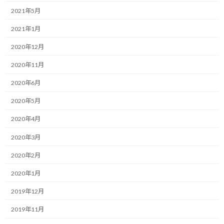
2021年5月
目標を達成するためには行動するしかないとはいつもお伝えして
いることです。
2021年1月
しかし、ただ行動すれば良い訳ではなく、継続して行動をし続け
2020年12月
ることが何より必要となります。
2020年11月
思い通りに行くこともあれば、そうでないこともある。
2020年6月
ある意味、それが人生です。
2020年5月
2020年4月
ここで間違ってはいけないのが、成功者は成功するまで行動を続
けた人だという言葉を間違って解釈しないことです。
2020年3月
2020年2月
ともすれば、動くことを習慣化できた人は動いているだけで満足
してしまいがちです。
2020年1月
よし、このペースでずっと動き続けていればいつかは目標に到達す
2019年12月
るだろう、と。
2019年11月
ちょっと待って下さい。