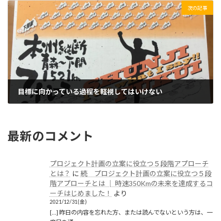
次の記事
目標に向かっている過程を軽視してはいけない
2021/06/22(火)
最新のコメント
プロジェクト計画の立案に役立つ５段階アプローチ
とは？
に
続 プロジェクト計画の立案に役立つ５段
階アプローチとは │ 時速350Kmの未来を達成するコ
ーチはじめました！
より
2021/12/31(金)
[…] 昨日の内容を忘れた方、または読んでないという方は、一