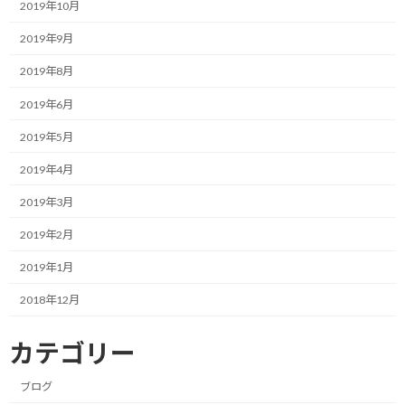
2019年10月
その行動、アクションはあなたの目標に対して役立っていますか？
2019年9月
2019年8月
もしかして、ずっと行動を続けていても失敗続きということはない
ですか？
2019年6月
2019年5月
そんな時はむしろ一度立ち止まっても良いので、考えを巡らせた方
が良いでしょう。
2019年4月
行動を続けるとは単に続ければ良い訳ではなく、失敗した時は何
2019年3月
が上手く行かなかったかをちゃんと振り返り、そこから学びを得
2019年2月
る必要があります。
2019年1月
そして、次のアクションとして、どう進めるかを考えて次の行動を
起こすのです。
2018年12月
すなわち、成功者とは成功するまで、成功に近づくための行動を
カテゴリー
取り続けた人のことを言うのです。
ブログ
一度の改善では不十分かも知れません。