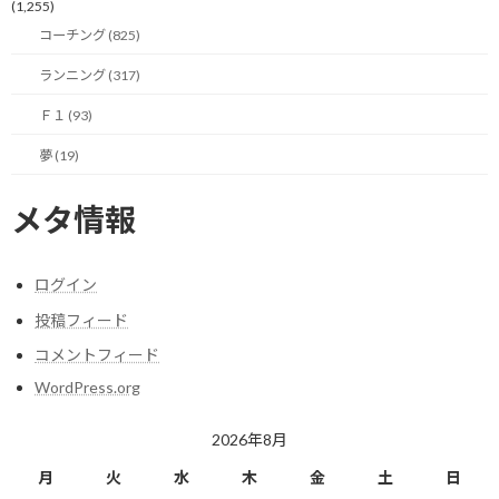
(1,255)
コーチング (825)
だから、目標に到達するまで、振り返りと改善を継続して、行動を
続けた人が成功者となるのです。
ランニング (317)
Ｆ１ (93)
夢 (19)
今日のポイント！
メタ情報
行動、失敗、学び、また行動のサイクルが達
成へのステップ。
ログイン
【今日の実績】
投稿フィード
ラン： 15.01Km 獲得標高：98m
コメントフィード
WordPress.org
明日も楽しく走りましょう！
2026年8月
関連
月
火
水
木
金
土
日