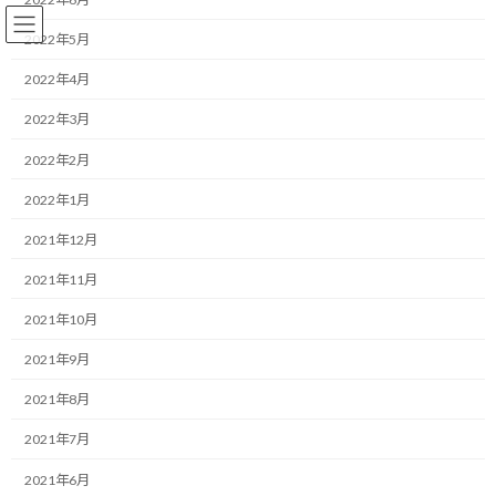
コ
ナ
ン
ビ
2022年5月
テ
ゲ
ン
ー
2022年4月
ツ
シ
2022年3月
へ
ョ
コーチング
ス
ン
2022年2月
キ
に
ッ
移
2022年1月
プ
動
HOME
ブログ
コーチング
失敗から学んで前に進む
2021年12月
失敗から学んで前に進む
2021年11月
2021年10月
最
2021/06/21(月)
2022/03/30(水)
マネジメントコーチ しゅんじ
終
2021年9月
更
こんにちは！
新
2021年8月
日
時
モチベータのしゅんじです。
:
2021年7月
今日も目標達成に向けた考え方について共有します。
2021年6月