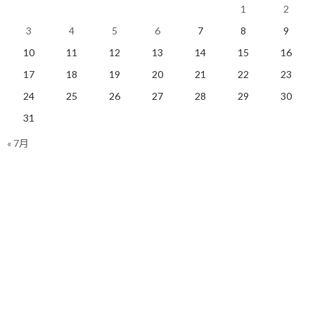
1
2
3
4
5
6
7
8
9
10
11
12
13
14
15
16
目標達成に必要なことを綴
あきらめなければ成功は訪
17
18
19
20
21
22
23
っていこうと思います
れる
24
25
26
27
28
29
30
2021/05/11(火)
2021/10/05(火)
コーチング
コーチング
31
« 7月
何よりもまずは目標を設定
することが大切
2021/08/10(火)
コーチング
Facebook
X
Bluesky