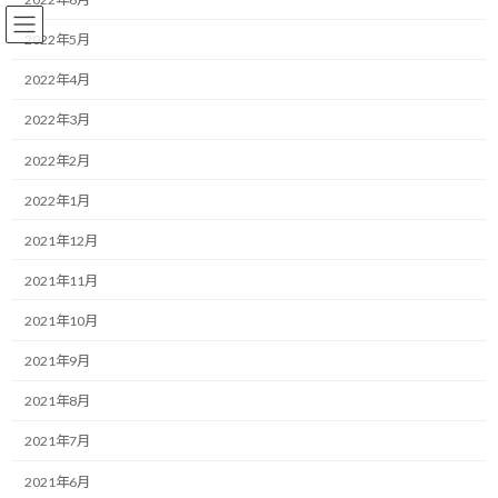
コ
ナ
ン
ビ
2022年5月
テ
ゲ
ン
ー
2022年4月
ツ
シ
2022年3月
へ
ョ
Ｆ１
ス
ン
2022年2月
キ
に
ッ
移
2022年1月
プ
動
HOME
ブログ
Ｆ１
F1にどこまでも広がる新型コロナウイルスの影響
2021年12月
2021年11月
F1にどこまでも広がる新型コロ
2021年10月
ナウイルスの影響
2021年9月
最
2020/03/14(土)
2022/03/30(水)
マネジメントコーチ しゅんじ
2021年8月
終
更
こんにちは！
2021年7月
新
日
2021年6月
時
F1のある暮らしデザイナーのしゅんじです。