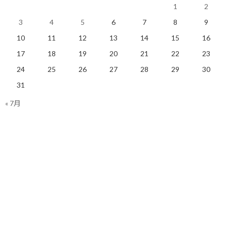
F1、ついにオランダ、スペ
オーストラリアGPが遂に中
1
2
イン、モナコの延期を決
止の判断！
3
4
5
6
7
8
9
定！
2020/03/13(金)
2020/03/20(金)
Ｆ１
10
11
12
13
14
15
16
Ｆ１
17
18
19
20
21
22
23
24
25
26
27
28
29
30
31
« 7月
グランプリにも新型コロナ
ウイルスの影響が
2020/03/12(木)
Ｆ１
Facebook
X
Bluesky
Threads
Hatena
LINE