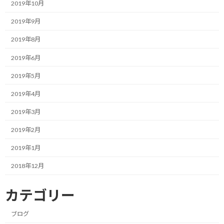
2019年10月
中国GPの次に計画されていたのは、昨日もお伝えしましたが5/3
2019年9月
に決勝が予定されているオランダGPです。
2019年8月
マックス・フェルスタッペンの昨今の活躍で久々にグランプリシ
2019年6月
ーンに帰ってきた同グランプリ。
2019年5月
ただ、オランダとしては現状のヨーロッパでの感染拡大（WHOに
2019年4月
よるとパンデミックとの表現になっています）を受け、5月にグラ
ンプリを開催するのは困難との見通しを持っているようです。
2019年3月
その次の予定はというと、5/10に決勝が予定されているスペイン
2019年2月
ですが、スペイン国内での感染者の拡大傾向からすると、ここも現
2019年1月
実的に開催するのは難しそうです。
2018年12月
となると、その次はという事で、5/24決勝予定の伝統の一戦、モ
ナコGPまで行ってしまいます。
カテゴリー
開幕戦がモナコって、いろいろ話題にはいいでしょうが。
ブログ