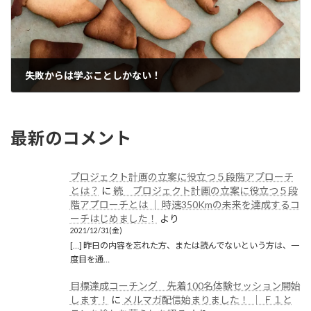
失敗からは学ぶことしかない！
2020/03/15(日)
最新のコメント
プロジェクト計画の立案に役立つ５段階アプローチ
とは？
に
続 プロジェクト計画の立案に役立つ５段
階アプローチとは │ 時速350Kmの未来を達成するコ
ーチはじめました！
より
2021/12/31(金)
[…] 昨日の内容を忘れた方、または読んでないという方は、一
度目を通…
目標達成コーチング 先着100名体験セッション開始
します！
に
メルマガ配信始まりました！ │ Ｆ１と