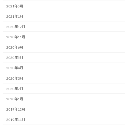
:
2021年5月
昨日お伝えした新型コロナウイルスによるF1オーストラリアGP中
止の判断。
2021年1月
2020年12月
マクラーレンのスタッフに感染者が発生し、チームが出場辞退を
決断したことに端を発して、遂にはグランプリ自体が中止となっ
2020年11月
たのでした。
2020年6月
そして、懸念されていた次戦以降への影響。
2020年5月
予想通りではありますが、翌週に予定されていたバーレーンGPと
2020年4月
開催が危ぶまれていたベトナムGPの延期も決定されました。
2020年3月
その次の中国GPも延期が決まっているので、これで今シーズンの
2020年2月
開幕後のフライアウェイは全て良くても先延ばし（スケジュール的
2020年1月
にホントに延ばせるの？という話ですが）が確定しました。
2019年12月
今年の開幕の地は果たしてどこになるのか？
2019年11月
日々、状況が変化しているので全く読めません。