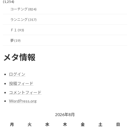
(1,254)
ただ、今の状況を考えると、5月にヨーロッパでのグランプリ開催
コーチング (824)
は難しそうな気がします。
ランニング (317)
一体どこまで影響は広がるんでしょう。
Ｆ１ (93)
そして、史上最大の22戦を予定していたF1の2020年シーズンは何
夢 (19)
戦開催されるのでしょうか？
健康や安全が第一なのは言うまでもありませんが、今の状況がど
メタ情報
こで収束するのか気になります。
今日も一緒にF1を楽しみましょう！
ログイン
投稿フィード
コメントフィード
関連
WordPress.org
2026年8月
月
火
水
木
金
土
日