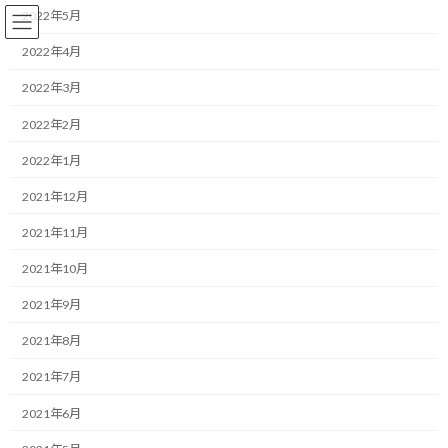
コ
ナ
2022年5月
ン
ビ
テ
ゲ
2022年4月
ン
ー
2022年3月
ツ
シ
へ
ョ
ランニング
2022年2月
ス
ン
キ
に
2022年1月
ッ
移
プ
動
HOME
ブログ
ランニング
2021年12月
必要が生じそうでタバタが気になり始めました
2021年11月
必要が生じそうでタバタが気に
2021年10月
なり始めました
2021年9月
2021年8月
最
2019/08/27(火)
2022/03/31(木)
マネジメントコーチ しゅんじ
終
2021年7月
更
こんにちは！
新
2021年6月
日
時
ランニング・モチベーターのしゅんじです。