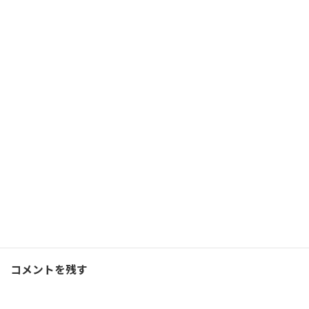
意を決して帰宅ランをして
みた
2019/10/16(水)
ランニング
Facebook
X
Bluesky
Threads
Hatena
LINE
ランニング
、
ブログ
カテゴリー
コメントを残す