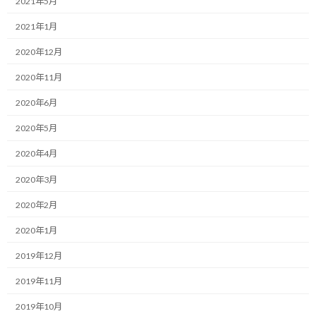
2021年5月
:
9月から生活が大きく変わる事になりますが、とてつもなく大きな
2021年1月
変化の一つは通勤スタイルが変わる事です。
2020年12月
これまでは雨と出張の日を除いて通勤ランを実施しており、行き
2020年11月
は約5Km、帰りは大回りして約10Kmの走行を平日の日課としてい
2020年6月
ました。
2020年5月
これが自分にとって結構いい塩梅で、走り勝手？が良かったんです
が、これを続けるのが難しくなりました。
2020年4月
2020年3月
今後は自宅から勤め先までGoogleで調べると約25Kmと結構な距
離。
2020年2月
流石に毎日通勤ランで往復してフルマラソン以上の距離を走る訳
2020年1月
には行きません。（時間的に…）
2019年12月
帰りだけと考えても、約2.5時間掛けて帰るほど早くオフィスを出
2019年11月
られるのか？（というか、環境を変える主目的は走る事ではなの
2019年10月
で、そこを頑張る所ではないので。）