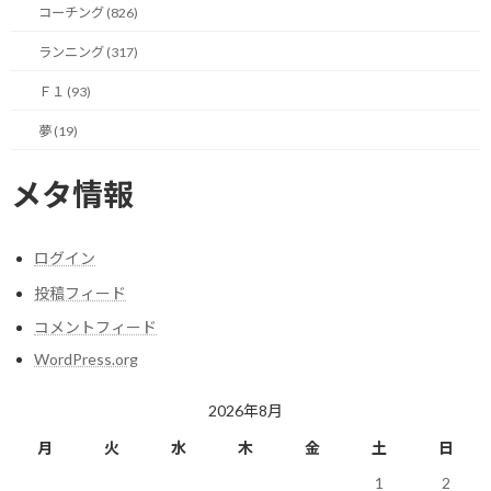
コーチング (826)
ざっくりの認識としては、4分間でオールアウトする負荷の高い間
ランニング (317)
欠運動を行う事で持久力を高める手法の様です。（まだ、ちゃん
と勉強していないので、不正確な場合はご容赦下さい。）
Ｆ１ (93)
夢 (19)
ちなみに、このトレーニングは立命館大学の教授が編み出したと
のことで、自分の母校という繋がりで気になり度倍増な感じです。
メタ情報
実際、タバタを取り入れるかは分かりませんが、新たな生活に適
用した新たなトレーニング方法を模索していく必要があるのは確
かです。
ログイン
投稿フィード
色々試してみながら徐々に確立して行ければと思っています。
コメントフィード
様子を見て、いずれ情報共有できればと思います。
WordPress.org
2026年8月
今日のポイント！
月
火
水
木
金
土
日
1
2