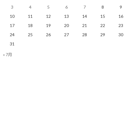
必要な時は情報の価値が変わってくる！
3
4
5
6
7
8
9
10
11
12
13
14
15
16
17
18
19
20
21
22
23
【今日の実績】
なし
24
25
26
27
28
29
30
31
明日も楽しく走りましょう！
« 7月
関連
スポーツジムを使って走行
ハイブリッド帰宅ラン実行
機会を増やす事にしました
完了！
2019/03/11(月)
2019/11/22(金)
ランニング
ランニング