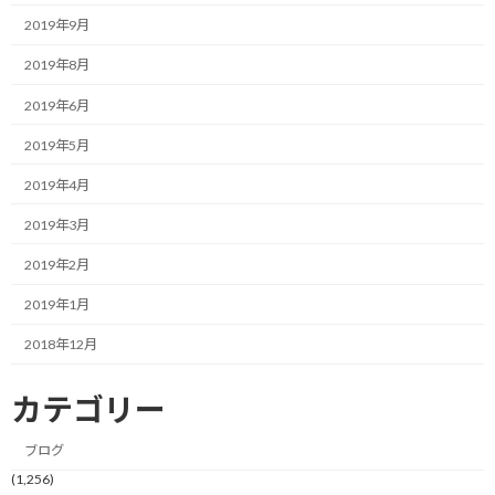
2019年9月
そう考えると、普通に電車通勤して、帰宅してから走るか、早朝に
出勤前の時間帯で走るか、といった事を模索しないといけないか
2019年8月
も知れません。
2019年6月
これって普通に電車通勤して、仕事して、空いた時間に走るって事
2019年5月
ですね。
2019年4月
いやぁ、どれくらいの時間が取れるんでしょう。
2019年3月
実際にやってみないと正確な事は分からないんですが、何かしらの
2019年2月
工夫が必要になりそうです。
2019年1月
そう、短時間で効果的なトレーニングを実施する方法が必要だと
2018年12月
いう事ですね。
カテゴリー
そんな事から以前は余り気にならなかったキーワード（相当キツ
そうなので…）が気になり始めました。
ブログ
(1,256)
それは、タバタメソッド。