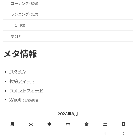
コーチング (826)
昨年の自分だったら素直に大喜びしているタイムなんですが、目
標に対する挫折感が大き過ぎて、全く喜べてないから凄いですね。
ランニング (317)
Ｆ１ (93)
それだけ目標設定が大切ということでしょうね。
夢 (19)
サブ3に対して惜しいタイムであれば、まだ次に繋がるイメージを
持てるのですが、今回は背中も見えてない感じなのが残念なとこ
メタ情報
ろです。
走っていて昨年からの進化は自分でも感じ取れたのですが、それ
ログイン
は狙いも違うので当然と言えば当然の範疇でした。
投稿フィード
最大の反省点は終盤の明らかな失速ですね。
コメントフィード
WordPress.org
途中はKmあたり4分15秒ペースを狙って走っていたのですが、ハ
ーフあたりで筋肉の張りを感じ始め、30Km以降は明らかに足が重
2026年8月
くなり、35Km以降は失速してしまいました…
月
火
水
木
金
土
日
35Kmから40Kmのラップは昨年よりも6秒遅くなっており、数字の
1
2
上でも大幅な失速が伺えます。