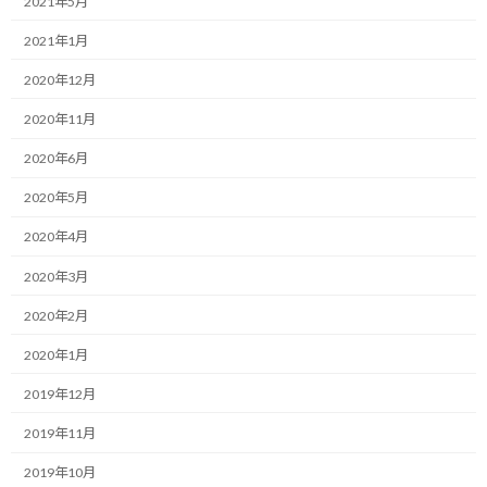
2021年5月
日
時
ランニング・モチベーターのしゅんじです。
2021年1月
:
走って来ました、第68回となる勝田全国マラソン！
2020年12月
2020年11月
例によって自宅から1Kmちょっとの場所がスタート地点なので、
走る格好バッチリで自宅から走って行ってマラソン走って、そのま
2020年6月
ま帰ってきました。
2020年5月
ちなみに今年は記録証をクリアファイルに入れてくれたので、そ
2020年4月
のまま持って帰ってきても風に煽られてシワになったりせずに助か
りました。
2020年3月
2020年2月
進化してますね、ありがたい。
2020年1月
そして、結果ですがこちらになります。
2019年12月
2019年11月
2019年10月