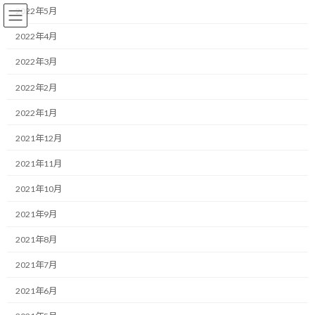
コ
ナ
2022年5月
ン
ビ
テ
ゲ
2022年4月
ン
ー
2022年3月
ツ
シ
へ
ョ
ランニング
2022年2月
ス
ン
キ
に
2022年1月
ッ
移
プ
動
HOME
ブログ
ランニング
2021年12月
勝田全国マラソン終了！自己ベストをこんなに喜べなかった日はない…
2021年11月
勝田全国マラソン終了！自己ベ
2021年10月
ストをこんなに喜べなかった日
2021年9月
はない…
2021年8月
2021年7月
最
2020/01/26(日)
2022/03/30(水)
マネジメントコーチ しゅんじ
終
2021年6月
更
こんにちは！
新