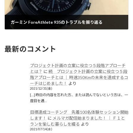
ガーミン ForeAthlete 935のトラブルを振り返る
2020/01/27(月)
最新のコメント
プロジェクト計画の立案に役立つ５段階アプローチ
とは？
に
続 プロジェクト計画の立案に役立つ５段
階アプローチとは │ 時速350Kmの未来を達成するコ
ーチはじめました！
より
2021/12/31(金)
[…] 昨日の内容を忘れた方、または読んでないという方は、一
度目を通…
目標達成コーチング 先着100名体験セッション開始
します！
に
メルマガ配信始まりました！ │ Ｆ１と
ランを愉しむ暮らしを綴る
より
2021/07/14(水)