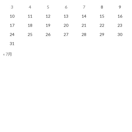
3
4
5
6
7
8
9
まぁ、そんな中でも収穫はありました。
10
11
12
13
14
15
16
17
18
19
20
21
22
23
一つはサブ3ペースを狙って20Km程度はちゃんと走れたこと。
24
25
26
27
28
29
30
わずか半分未満の距離ではありますが、東京マラソンに向けてペ
31
ースを実戦で体感できたのは大きな意味があると思っています。
« 7月
次にエネルギーに関しては無補給でフルを走り切れたこと。
ここについては、体調的には無補給で全く問題ありませんでした
が、実は補給すると後半の失速を防げたのかな？とか考えたりも
して正解かどうかは分かりません。
ただ、心配していたハンガーノックが出ない事だけはちゃんと確
認できました。
東京マラソンまであと約1ヶ月でどこまで進めるか分かりません
が、最後まで諦めずにサブ3を目指したいと思います。