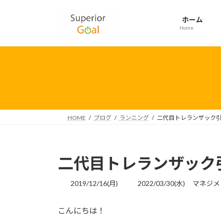
コ
ナ
ン
ビ
ホーム
テ
ゲ
Home
ン
ー
ツ
シ
へ
ョ
ス
ン
キ
に
ッ
移
プ
動
HOME
ブログ
ランニング
二代目トレランザック
二代目トレランザック
最
2019/12/16(月)
2022/03/30(水)
マネジメ
終
更
こんにちは！
新