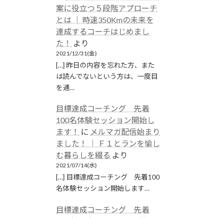
案に役立つ５段階アプローチ
とは │ 時速350Kmの未来を
達成するコーチはじめまし
た！
より
2021/12/31(金)
[…] 昨日の内容を忘れた方、また
は読んでないという方は、一度目
を通…
目標達成コーチング 先着
100名体験セッション開始し
ます！
に
メルマガ配信始まり
ました！ │ Ｆ１とランを愉し
む暮らしを綴る
より
2021/07/14(水)
[…] 目標達成コーチング 先着100
名体験セッション開始します…
目標達成コーチング 先着