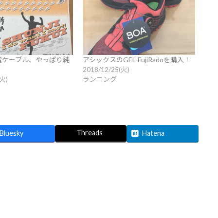
電ケーブル、やっぱり純
アシックスのGEL-FujiRadoを購入！
？
2018/12/25(火)
(火)
ランニング
Threads
Bluesky
Hatena