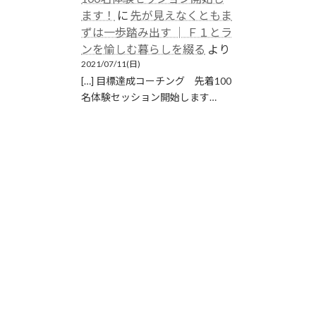
ます！
に
先が見えなくともま
ずは一歩踏み出す │ Ｆ１とラ
ンを愉しむ暮らしを綴る
より
2021/07/11(日)
[…] 目標達成コーチング 先着100
名体験セッション開始します…