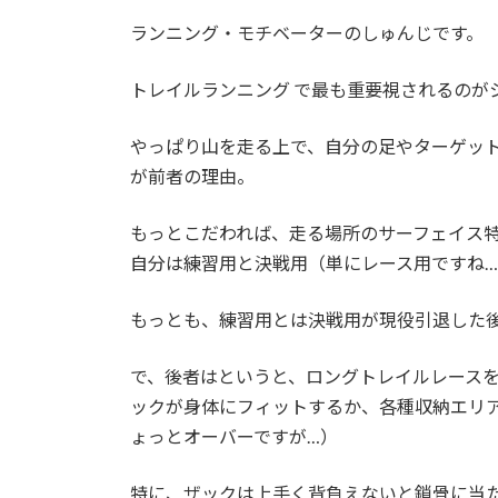
日
時
ランニング・モチベーターのしゅんじです。
:
トレイルランニング で最も重要視されるのが
やっぱり山を走る上で、自分の足やターゲッ
が前者の理由。
もっとこだわれば、走る場所のサーフェイス
自分は練習用と決戦用（単にレース用ですね
もっとも、練習用とは決戦用が現役引退した
で、後者はというと、ロングトレイルレース
ックが身体にフィットするか、各種収納エリ
ょっとオーバーですが…）
特に、ザックは上手く背負えないと鎖骨に当