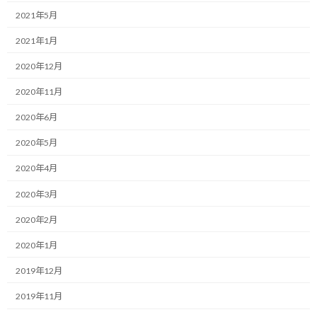
2021年5月
時速350Kmの未来を達成するコーチ、福井俊治（しゅんじ）で
す。
2021年1月
2020年12月
問題を解決するのはコーチではない
2020年11月
2020年6月
コーチングセッションの場にクライアントはその時抱えている課題
2020年5月
を持って臨まれていると思います。
2020年4月
しかし、コーチングにおいて、コーチはクライアントの問題を解決
2020年3月
しようとはしません。
2020年2月
ちょっと誤解を与える表現でしたね。
2020年1月
正しくは、コーチ自身が問題解決をしようとはしません。
2019年12月
コーチはあくまでクライアントに対して気づきを与える存在であ
2019年11月
って、コーチ自らが問題解決をするものではないからです。