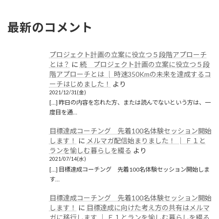
2021/10/27(水)
最新のコメント
プロジェクト計画の立案に役立つ５段階アプローチ
とは？
に
続 プロジェクト計画の立案に役立つ５段
階アプローチとは │ 時速350Kmの未来を達成するコ
ーチはじめました！
より
2021/12/31(金)
[…] 昨日の内容を忘れた方、または読んでないという方は、一
度目を通…
目標達成コーチング 先着100名体験セッション開始
します！
に
メルマガ配信始まりました！ │ Ｆ１と
ランを愉しむ暮らしを綴る
より
2021/07/14(水)
[…] 目標達成コーチング 先着100名体験セッション開始しま
す…
目標達成コーチング 先着100名体験セッション開始
します！
に
目標達成に向けた考え方の共有はメルマ
ガに移行します │ Ｆ１とランを愉しむ暮らしを綴る