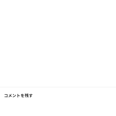
コーチの役割は触媒作用
2021/12/15(水)
コーチング
Facebook
X
Bluesky
Threads
Hatena
LINE
コーチング
、
ブログ
カテゴリー
コメントを残す