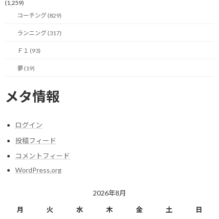
(1,259)
ンジンなどの不調により、ペースダウンを余儀なくされてしまった
コーチング (829)
場合です。
ランニング (317)
ピットに戻ることもできますが、ピットに入るとトップを空け渡
してしまうことになるため、だましだまし走り続けるような場面
Ｆ１ (93)
においてです。
夢 (19)
このような時、ピットからは直接ドライバーの問題解決を行う事
メタ情報
はできません。
できることと言えば、センサー等から得られた情報に基づき、マ
ログイン
シンの挙動を改善するためのセッティングについてのアドバイス
をすることくらいです。
投稿フィード
コメントフィード
与えられた情報に基づいて、実際にセッティングを変更してみて、
WordPress.org
自らの走りもそれに合わせてアジャストしながら問題解決をするの
は、あくまでもドライバーになります。
2026年8月
様々なセッティング変更のアイディアをピットから受け取りなが
月
火
水
木
金
土
日
ら、自分のマシンの状態を判断して、最適なセッティングと走り方