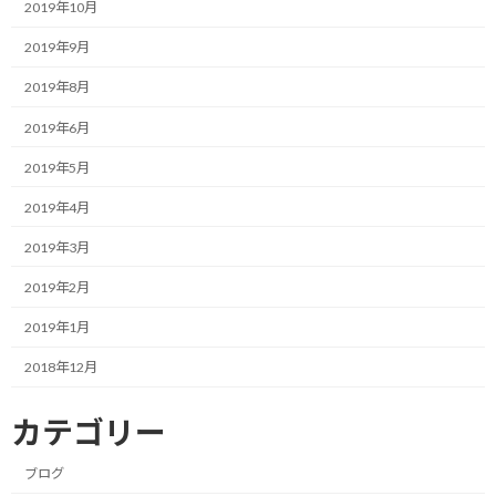
2019年10月
ここが大事なポイントです。
2019年9月
コーチはクライアントが自ら問題解決に向けた行動を取れるよう
2019年8月
サポートする役目になります。
2019年6月
したがって、セッションを終えた後も、クライアントが自らの足で
2019年5月
問題解決に向かって歩き続けることができるのです。
2019年4月
2019年3月
F1においては問題解決するのはドラ
2019年2月
イバー
2019年1月
ここでF1での事例を見てみます。
2018年12月
F1において、マシントラブルに見舞われながらも、走り続けなけ
カテゴリー
ればならないシーンが存在します。
ブログ
例えば、勝利に向かって走っていた最中、トランスミッションやエ