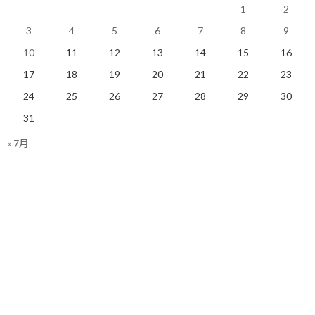
1
2
を見出すのです。
3
4
5
6
7
8
9
これにより、優勝できるペースを維持したまま走り続けられるかど
10
11
12
13
14
15
16
うかは、ドライバーの問題解決能力にかかっていると言っても過言
ではありません。
17
18
19
20
21
22
23
24
25
26
27
28
29
30
31
コーチはクライアントの問題解決能
« 7月
力を高める
コーチングも同じように考えられます。
あくまでも問題解決する主体はクライアント本人であって、コーチ
はクライアントの状態を客観的に判断し、適切な質問を投げかけ
ることしかできません。
ただし、ピットのメカニックとコーチが決定的に違うのは、コー
チは一方的に情報を与えるだけでなく、クライアントに気づきを
与えられることです。