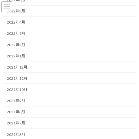
コ
ナ
ン
ビ
2022年5月
テ
ゲ
ン
ー
2022年4月
ツ
シ
2022年3月
へ
ョ
コーチング
ス
ン
2022年2月
キ
に
ッ
移
2022年1月
プ
動
HOME
ブログ
コーチング
コーチは問題を解決しようとしない
2021年12月
コーチは問題を解決しようとし
2021年11月
ない
2021年10月
2021年9月
最
2021/10/26(火)
2022/03/30(水)
マネジメントコーチ しゅんじ
終
2021年8月
更
こんにちは！
新
2021年7月
日
時
2021年6月
:
こんにちは！