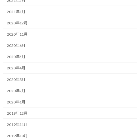
インターバルを堪能してきましたよ。
2021年5月
2021年1月
大人の嗜み感を出すために敢えて表現を変えてみましたけど、どう
でしょう？
2020年12月
2020年11月
まぁ、それは良いとして、最近、坂道インターバルや15%傾斜ト
レッドミル走で脚の筋肉強化は進んでいると思います。（実際には
2020年6月
測ってないですが、そう信じたい…）
2020年5月
余計なふくらはぎの筋肉もありますが、脚の筋肉（おもに太も
2020年4月
も）はそこそこ付いてきたかと思っています。
2020年3月
もちろん、凄い人たちに比べたら、足元にも遥かに及びません
2020年2月
が。
2020年1月
上を目指せばキリがないので置いておくとして、脚の筋肉は今の
ところ現在のペースで強化を続ければ良いかと思います。
2019年12月
2019年11月
一方で、最近感じているのが、上半身の筋力強化の必要性です。
2019年10月
特に、腹筋と体幹周りの筋力は鍛えたいと思いながら、筋トレの