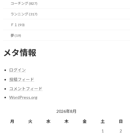
コーチング (827)
極限まで贅肉を削ぎ落として、必要最低限の筋肉を纏った細マッ
チョ（って最近言わないですか？）な状態です。
ランニング (317)
Ｆ１ (93)
軽いけど出力があるというパワーウェイトレシオにこだわった身
体作りが目指すところです。
夢 (19)
とは言え、そこまで時間を投下できないので、効率良く鍛えたい
メタ情報
のですが、何か良い方法はないものでしょうか？
ログイン
今日のポイント！
投稿フィード
コメントフィード
目的に応じた筋肉質の身体を手に入れる！
WordPress.org
2026年8月
【今日の実績】
月
火
水
木
金
土
日
ラン：14.56Km 累積標高差：140m
1
2