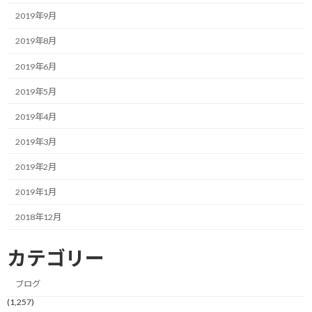
時間が取れてません。
2019年9月
2019年8月
そのため、坂道インターバルやトレイルランで一緒に鍛えてしま
おうというのがこれまでの考え方でした。
2019年6月
2019年5月
もともと「走る筋肉は走って鍛えろ」と思っていた方なんですが、
当初はそれでも十分効果があったと思います。
2019年4月
最近になって、効果がないとは言いませんが、もうちょっとスッキ
2019年3月
リした腹回りや上腕の筋力低下防止が目指すところな気がしてい
2019年2月
ます。
2019年1月
逆に、上半身ムキムキのマッチョにはなりたくありません。
2018年12月
よくトライアスロン会場で見かけるスイマー上がりの逆三角形マ
ッチョの方は、見た目には鍛えられた身体が素晴らしく映ります
カテゴリー
が、トレイルランナーからすると過剰な上半身の筋肉はザックに
重りを詰めて走るのと同義な状態です。
ブログ
(1,257)
と言うことで、上半身に筋肉は付けたいですが、目指すところは