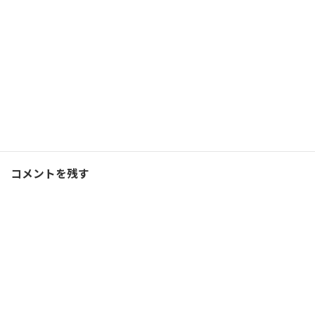
ランニング
Facebook
X
Bluesky
Threads
Hatena
LINE
ランニング
、
ブログ
カテゴリー
コメントを残す