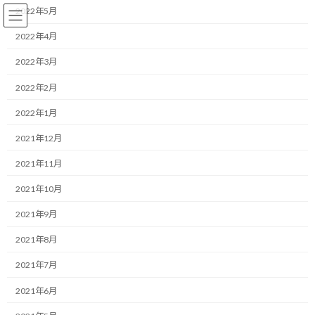
コ
ナ
2022年5月
ン
ビ
テ
ゲ
2022年4月
ン
ー
2022年3月
ツ
シ
へ
ョ
ランニング
2022年2月
ス
ン
キ
に
2022年1月
ッ
移
プ
動
HOME
ブログ
ランニング
目指すは細マッチョ！
2021年12月
2021年11月
目指すは細マッチョ！
2021年10月
最
2019/06/26(水)
2022/03/31(木)
マネジメントコーチ しゅんじ
2021年9月
終
更
こんにちは！
2021年8月
新
日
2021年7月
時
ランニング・モチベーターのしゅんじです。
:
2021年6月
今日も仕事帰りにふらっと馴染みの坂に立ち寄って、いつもの坂道