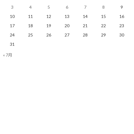
明日も楽しく走りましょう！
3
4
5
6
7
8
9
10
11
12
13
14
15
16
関連
17
18
19
20
21
22
23
24
25
26
27
28
29
30
31
« 7月
筋肉痛に自分の弱さと伸び
インターバルトレーニング
代を知る
の過ごし方
2019/03/18(月)
2019/06/18(火)
ランニング
ランニング
求む！ひたちなか市の坂道
と階段
2019/03/17(日)