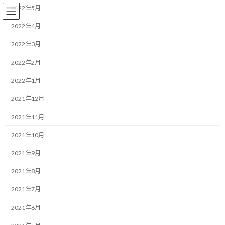
コ
ナ
2022年5月
ン
ビ
テ
ゲ
2022年4月
ン
ー
2022年3月
ツ
シ
へ
ョ
ランニング
2022年2月
ス
ン
キ
に
2022年1月
ッ
移
プ
動
HOME
ブログ
ランニング
2021年12月
レースで年代別シングルに入る意味 その2
2021年11月
レースで年代別シングルに入る
2021年10月
意味 その2
2021年9月
2021年8月
最
2019/05/20(月)
2022/03/31(木)
マネジメントコーチ しゅんじ
終
2021年7月
更
こんにちは！
新
2021年6月
日
時
ランニング・モチベーターのしゅんじです。