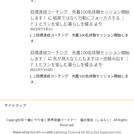
す…
目標達成コーチング 先着100名体験セッション開始
します！
に
結果ではなく行動にフォーカスする │
Ｆ１とランを愉しむ暮らしを綴る
より
2021/07/13(火)
[…] 目標達成コーチング 先着100名体験セッション開始しま
す…
目標達成コーチング 先着100名体験セッション開始
します！
に
先が見えなくともまずは一歩踏み出す │
Ｆ１とランを愉しむ暮らしを綴る
より
2021/07/11(日)
[…] 目標達成コーチング 先着100名体験セッション開始しま
す…
サイトマップ
Copyright © 一緒にやり抜く限界突破パートナー 福井俊治（しゅんじ） All Rights
Reserved.
Powered by
WordPress
with
Lightning Theme
&
VK All in One Expansion Unit