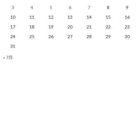
明日も楽しく走りましょう！
3
4
5
6
7
8
9
10
11
12
13
14
15
16
関連
17
18
19
20
21
22
23
24
25
26
27
28
29
30
31
« 7月
レースで年代別シングルに
東京マラソン2020、返金は
入る意味 その1
ありませんが記念品を発送
2019/05/19(日)
してもらえる事になりまし
ランニング
た！
2020/02/19(水)
ランニング