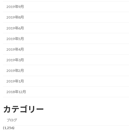
2019年9月
結果として、5000mで予選すら突破できたことはありません。
（最低限の地方大会で）
2019年8月
2019年6月
高校時代に戦う年齢のレンジって、せいぜい自分よりプラスマイナ
ス2歳ですよね。
2019年5月
2019年4月
すなわち5年分の年齢レンジです。
2019年3月
話は戻って、先の年代別についてです。
2019年2月
年代別ということは10年分の年齢レンジで戦う訳です。
2019年1月
高校時代と比べて2倍広いレンジです。
2018年12月
高校時代に地方大会で予選も突破できなかった自分が、全国から
カテゴリー
集まった同年代のトレイルランナーを相手にシングルフィニッシ
ュするというのは、これを快挙と言わず、何と言いますか！？と
ブログ
勝手に盛り上がる理由を感じて頂けるでしょうか？
(1,256)