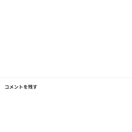
通過点で満足しない。最後
までやり抜く力の源
2026/07/16(木)
コーチング
Facebook
X
Bluesky
Threads
Hatena
LINE
ランニング
、
ブログ
カテゴリー
コメントを残す