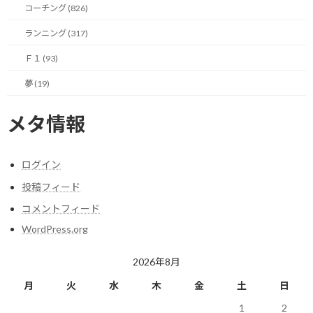
エリートランナーでは味わえない喜びです。（笑）
コーチング (826)
ランニング (317)
そもそも競技人口の違いやら、歳を重ねても走り続ける奴なんてそ
んないねーよ、という意見とか色々あるのは承知しています。
Ｆ１ (93)
夢 (19)
自己満足なのは分かっていますが、それくらい自分にとっては意味
深いことであるとお伝えしたかったのです。
メタ情報
日々頑張ってきた見返りとして勝手に盛り上がらせて頂きます。
ログイン
投稿フィード
今日のポイント！
コメントフィード
あきらめずに続けていると良い事もある！
WordPress.org
2026年8月
【今日の実績】
月
火
水
木
金
土
日
ラン：15.04Km 累積標高差：42m
1
2