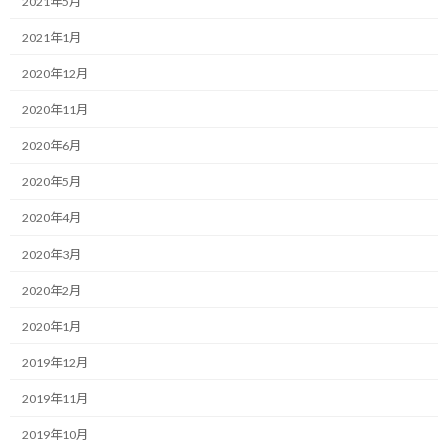
2021年5月
:
彩の国100Kmでの年代別シングルフィニッシュについて、昨日の
2021年1月
続きをお話しさせて頂きます。
2020年12月
高校時代は兵庫県伊丹市に住んでいましたので、自分が全国の強者
2020年11月
が集まる全国大会に出場するためには、近畿大会を勝ち抜く必要
2020年6月
があり、そこに進むためには県大会を突破する必要があり、そこに
行くためには阪神大会で結果を出さないといけません。
2020年5月
ちなみに阪神大会には、駅伝の強豪高校である報徳学園がいま
2020年4月
す。
2020年3月
彼らに勝たないと県大会にも進めません。
2020年2月
当時、5000mに出場していた際には、確か兵庫方式と呼ばれてい
2020年1月
たと思いますが、先頭に周回遅れにされるとその時点で競技終了
2019年12月
となり、フィールドに入らないといけないルールがありました。
2019年11月
で、阪神大会での自分は毎度、報徳や他の選手に周回遅れにされ
2019年10月
て5000mを完走できない体たらくでした。