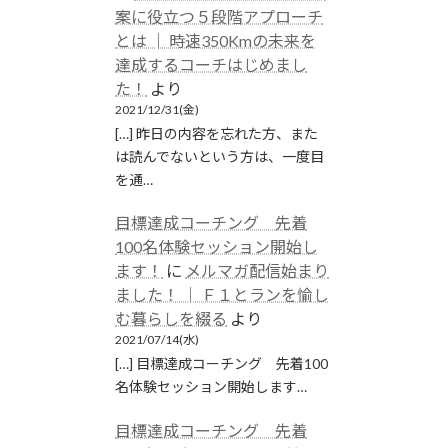
案に役立つ５段階アプローチ
とは │ 時速350Kmの未来を
達成するコーチはじめまし
た！
より
2021/12/31(金)
[…] 昨日の内容を忘れた方、また
は読んでないという方は、一度目
を通…
目標達成コーチング 先着
100名体験セッション開始し
ます！
に
メルマガ配信始まり
ました！ │ Ｆ１とランを愉し
む暮らしを綴る
より
2021/07/14(水)
[…] 目標達成コーチング 先着100
名体験セッション開始します…
目標達成コーチング 先着