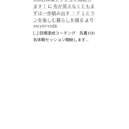
ます！
に
先が見えなくともま
ずは一歩踏み出す │ Ｆ１とラ
ンを愉しむ暮らしを綴る
より
2021/07/11(日)
[…] 目標達成コーチング 先着100
名体験セッション開始します…