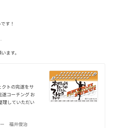
いです！
】
願います。
ェクトの完遂をサ
完遂コーチング お
整理していただい
ー 福井俊治