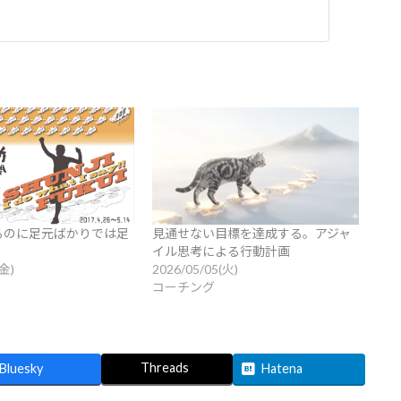
るのに足元ばかりでは足
見通せない目標を達成する。アジャ
イル思考による行動計画
(金)
2026/05/05(火)
コーチング
Threads
Bluesky
Hatena