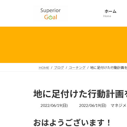
コ
ナ
ン
ビ
ホーム
テ
ゲ
Home
ン
ー
ツ
シ
へ
ョ
ス
ン
キ
に
ッ
移
プ
動
HOME
ブログ
コーチング
地に足付けた行動計画
地に足付けた行動計画
最
2022/06/19(日)
2022/06/19(日)
マネジメ
終
更
おはようございます！
新