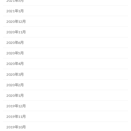
2021年5月
:
今年はいろいろ実践する年にしたいと考えています。
2021年1月
2020年12月
別の言い方をすれば、多くの体験、経験をして、自分が得たこと、
感じたことをその後の行動に繋げるというスパイラルを加速して
2020年11月
いきたいと考えています。
2020年6月
PDCAのスピードアップとも言えます。
2020年5月
そういう気持ちを持っているので、興味を持ったらスピード感を持
2020年4月
って実行したい今日この頃です。
2020年3月
という気持ちを持って、今自分が考えている、興味を持ったことを
2020年2月
すぐに実行に移した方が良い理由を下記してみます。
2020年1月
2019年12月
その１ 無駄な時間が節約できる
2019年11月
興味を持つと言うことは、大小の差はあれど、その時に気になっ
2019年10月
たり、やってみたいことです。