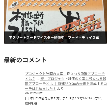
アスリートフードマイスター勉強中 フード・チョイス編
2019/02/01(金)
最新のコメント
プロジェクト計画の立案に役立つ５段階アプローチ
とは？
に
続 プロジェクト計画の立案に役立つ５段
階アプローチとは │ 時速350Kmの未来を達成するコ
ーチはじめました！
より
2021/12/31(金)
[…] 昨日の内容を忘れた方、または読んでないという方は、一
度目を通…