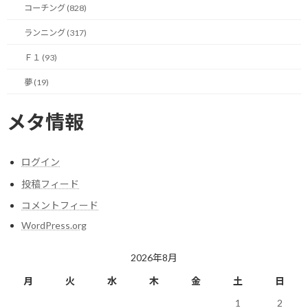
コーチング (828)
その２ 実行癖が付く
ランニング (317)
やるか、やらないかは癖だと考えています。
Ｆ１ (93)
他人の行動を見ていると、やる人はドンドン実行しているし、や
夢 (19)
らない人はあれこれ理由を付けて結局はやらない人が多いような
気がします。
メタ情報
まぁ、どっちも自己責任なので、その範囲で動けば良いんだと思
いますが、自分は前者でいたいと考えています。
ログイン
投稿フィード
そして、やりたいことをどうすればできるか、を考えて実行に移す
というのは一種の癖だとも考えています。
コメントフィード
WordPress.org
実行を積み重ねることで、実行癖が付いて、逆にやらないと気持ち
悪くなるくらいに身体に馴染んでしまえば、それは自分にとって一
2026年8月
つの成功と言える姿だと思います。
月
火
水
木
金
土
日
1
2