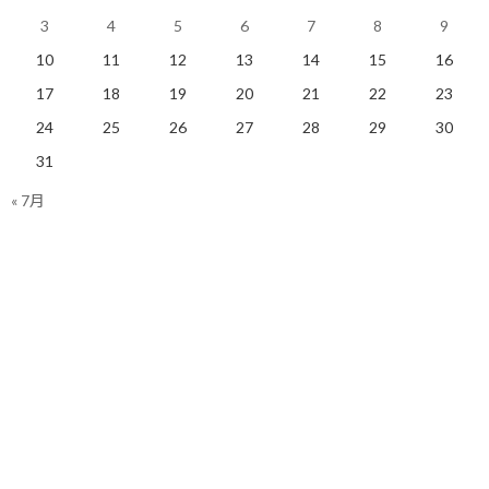
その３ 行動が行動を呼ぶ
3
4
5
6
7
8
9
10
11
12
13
14
15
16
ここが一番大事かも知れません。
17
18
19
20
21
22
23
実行したからって、上手く行くか、行かないかは分かりません。
24
25
26
27
28
29
30
31
そもそも、やってみたら、「これってオレが求めてたものじゃない
わ！」となるかも知れません。
« 7月
でも、それは頭であれこれ考えてもホントの答えは出ませし、やっ
てみた方が早いことの方が多いと思います。
その結果、失敗して改善を加えた次の行動に繋がるかも知れませ
んし、成功した結果、それを活かした別の興味に繋がるかも知れ
ません。
このように行動を広げて行くと世界が広がって行きます。
という事を考え、今年は実践したことをこの場でお伝えできれば