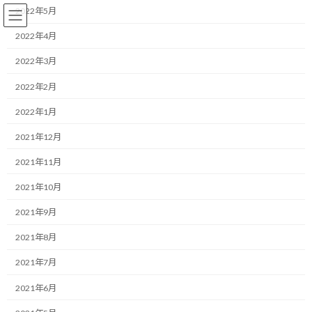
コ
ナ
2022年5月
ン
ビ
テ
ゲ
2022年4月
ン
ー
2022年3月
ツ
シ
へ
ョ
コーチング
2022年2月
ス
ン
キ
に
2022年1月
ッ
移
プ
動
HOME
ブログ
コーチング
2021年12月
興味を持ったらすぐにやった方が良い３つの理由
2021年11月
興味を持ったらすぐにやった方
2021年10月
が良い３つの理由
2021年9月
2021年8月
最
2019/01/31(木)
2022/03/31(木)
マネジメントコーチ しゅんじ
終
2021年7月
更
こんにちは！
新
2021年6月
日
時
ランニング・モチベーターのしゅんじです。