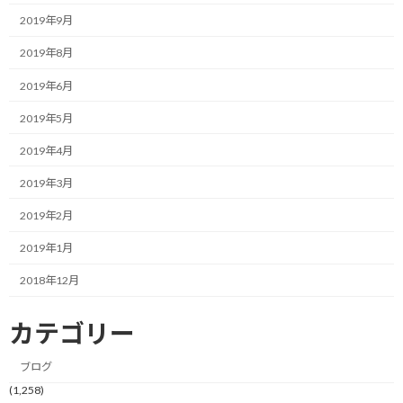
2019年9月
常に思考のトップにある訳ではないにせよ、何かの拍子にポンっ
2019年8月
と浮上してきたりします。
2019年6月
あれやりたいけど、まだやれてないなぁ…と。
2019年5月
そう考える時間自体が無駄なので、上手く行くにせよ、失敗する
2019年4月
にせよ、さっさとやってしまった方がいいです。
2019年3月
結果が出ると次に繋げられますし。
2019年2月
加えて、先のまだやれてないという感情は完全にネガティブなもの
2019年1月
なので自己嫌悪に陥る可能性が高いです。
2018年12月
やらないことが負の感情を武器に自分を攻撃する。
カテゴリー
こんな事態を避けるためにも、さっさと行動に移すのが良いでし
ょう。
ブログ
(1,258)