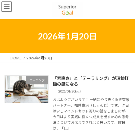
コ
ナ
2022年5月
ン
ビ
テ
ゲ
2022年4月
ン
ー
2022年3月
ツ
シ
へ
ョ
2026年1月20日
2022年2月
ス
ン
キ
に
2022年1月
ッ
移
プ
動
HOME
2026年1月20日
2021年12月
2021年11月
「素直さ」と「テーラリング」が現状打
コーチング
2021年10月
破の鍵になる
2026/01/20(火)
2021年9月
おはようございます！ 一緒にやり抜く限界突破
2021年8月
パートナー、福井俊治（しゅんじ）です。 昨日
は少しマインドセット寄りの話をしましたが、
2021年7月
今日はより実践に役立つ成果を出すための思考
法についてお伝えできればと思います。 昨日
2021年6月
は、「 […]