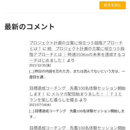
2021年5月
続きを読む
2021年1月
2020年12月
最新のコメント
2020年11月
2020年6月
プロジェクト計画の立案に役立つ５段階アプローチ
とは？
に
続 プロジェクト計画の立案に役立つ５段
2020年5月
階アプローチとは │ 時速350Kmの未来を達成するコ
ーチはじめました！
より
2020年4月
2021/12/31(金)
[…] 昨日の内容を忘れた方、または読んでないという方は、一
2020年3月
度目を通…
2020年2月
目標達成コーチング 先着100名体験セッション開始
します！
に
メルマガ配信始まりました！ │ Ｆ１と
2020年1月
ランを愉しむ暮らしを綴る
より
2019年12月
2021/07/14(水)
[…] 目標達成コーチング 先着100名体験セッション開始しま
2019年11月
す…
2019年10月
目標達成コーチング 先着100名体験セッション開始