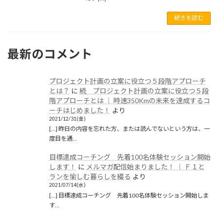
2021年5月
続きを読む
2021年1月
2020年12月
最新のコメント
2020年11月
2020年6月
プロジェクト計画の立案に役立つ５段階アプローチ
2020年5月
とは？
に
続 プロジェクト計画の立案に役立つ５段
階アプローチとは │ 時速350Kmの未来を達成するコ
2020年4月
ーチはじめました！
より
2021/12/31(金)
2020年3月
[…] 昨日の内容を忘れた方、または読んでないという方は、一
度目を通…
2020年2月
目標達成コーチング 先着100名体験セッション開始
2020年1月
します！
に
メルマガ配信始まりました！ │ Ｆ１と
ランを愉しむ暮らしを綴る
より
2019年12月
2021/07/14(水)
2019年11月
[…] 目標達成コーチング 先着100名体験セッション開始しま
す…
2019年10月