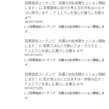
目標達成コーチング 先着100名体験セッション開始
2019年9月
します！
に
目標達成に向けた考え方の共有はメルマ
ガに移行します │ Ｆ１とランを愉しむ暮らしを綴る
2019年8月
より
2021/07/14(水)
2019年6月
[…] 目標達成コーチング 先着100名体験セッション開始しま
す…
2019年5月
目標達成コーチング 先着100名体験セッション開始
2019年4月
します！
に
結果ではなく行動にフォーカスする │
2019年3月
Ｆ１とランを愉しむ暮らしを綴る
より
2021/07/13(火)
2019年2月
[…] 目標達成コーチング 先着100名体験セッション開始しま
す…
2019年1月
目標達成コーチング 先着100名体験セッション開始
2018年12月
します！
に
先が見えなくともまずは一歩踏み出す │
Ｆ１とランを愉しむ暮らしを綴る
より
カテゴリー
2021/07/11(日)
[…] 目標達成コーチング 先着100名体験セッション開始しま
す…
ブログ
(1,256)