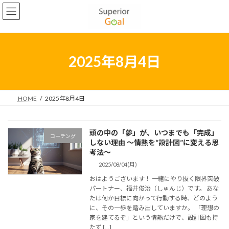
コ
ナ
2022年5月
ン
ビ
テ
ゲ
2022年4月
ン
ー
2022年3月
ツ
シ
へ
ョ
2025年8月4日
2022年2月
ス
ン
キ
に
2022年1月
ッ
移
プ
動
HOME
2025年8月4日
2021年12月
2021年11月
頭の中の「夢」が、いつまでも「完成」
コーチング
2021年10月
しない理由 ～情熱を“設計図”に変える思
考法～
2021年9月
2025/08/04(月)
2021年8月
おはようございます！ 一緒にやり抜く限界突破
パートナー、福井俊治（しゅんじ）です。 あな
2021年7月
たは何か目標に向かって行動する時、どのよう
に、その一歩を踏み出していますか。 「理想の
2021年6月
家を建てるぞ」という情熱だけで、設計図も持
たず […]