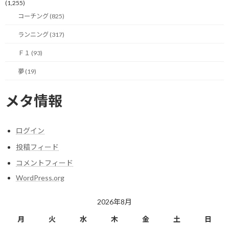
に新しい水（タスク）を注ぎ込めば、当然あふれてしまいます。
(1,255)
コーチング (825)
新しいことを始めるのであれば、器から古い水を捨てる作業が必
ランニング (317)
要になります。
Ｆ１ (93)
そこで必要になるのが、本日お伝えする「やらないことリスト」
です。
夢 (19)
これは、単なるサボりや怠慢を正当化するためのものではありま
メタ情報
せん。
自分の最も大切な目標にリソースを集中投資するために、あえて手
ログイン
放すものを決めるという、非常に戦略的で主体的な決断です。
投稿フィード
自分は過去20年以上にわたりプロジェクトマネジメントの領域に
コメントフィード
携わってきましたが、プロジェクトが立ち行かなくなる典型的な
WordPress.org
パターンの一つが「スコープ（範囲）の膨張」です。
2026年8月
あれもこれもやった方が良いという意見をすべて受け入れ、やるべ
きことを足し算ばかりしていくと、必ずどこかでリソースが枯渇し
月
火
水
木
金
土
日