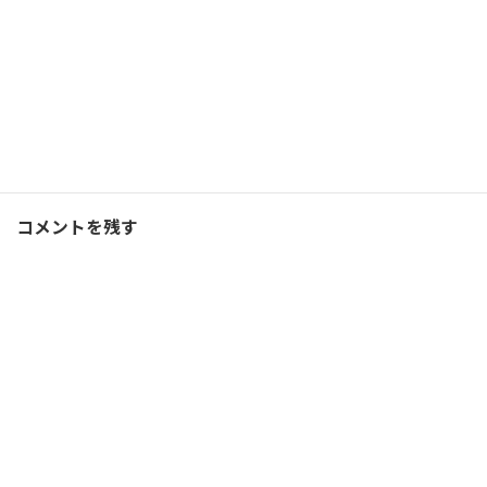
Facebook
X
Bluesky
Threads
Hatena
LINE
コーチング
、
ブログ
カテゴリー
コメントを残す