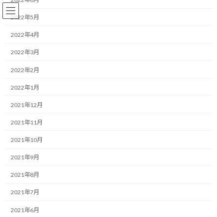
コ
ナ
ン
ビ
2022年5月
テ
ゲ
ン
ー
2022年4月
ツ
シ
2022年3月
へ
ョ
コーチング
ス
ン
2022年2月
キ
に
ッ
移
2022年1月
プ
動
HOME
ブログ
コーチング
目標達成の余白を生み出す。勇気を持って「やらないこと」を決めるアプロー
2021年12月
チ
2021年11月
目標達成の余白を生み出す。勇気
2021年10月
を持って「やらないこと」を決
2021年9月
めるアプローチ
2021年8月
2021年7月
最
2026/03/24(火)
2026/03/24(火)
マネジメントコーチ しゅんじ
終
2021年6月
更