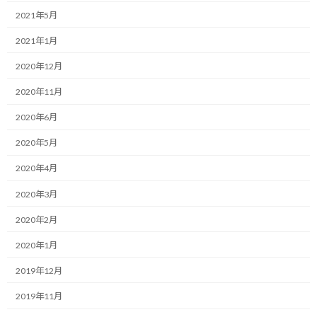
おはようございます！
新
2021年5月
日
時
一緒にやり抜く限界突破パートナー、福井俊治（しゅんじ）で
2021年1月
:
す。
2020年12月
本日は、私たちが新しい目標に向かって進む際に、無意識のうち
2020年11月
に陥ってしまうリソース不足の罠と、その抜け出し方についてお伝
えさせて下さい。
2020年6月
2020年5月
テーマは、目標達成に不可欠な時間とエネルギーを生み出す「や
らないことリスト」の作り方です。
2020年4月
日々、私たちは、新しい活動の立ち上げや、セミナー登壇に向け
2020年3月
た準備など、常に前進するために新しいタスクをカレンダーに書
2020年2月
き込んでいます。
2020年1月
前向きに挑戦を続け、自分の活動の幅を広げていくことは大変素
2019年12月
晴らしいことです。
2019年11月
しかし、ここで一つ、大きな問題に直面します。