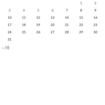
て全体のスケジュールが遅延します。
1
2
3
4
5
6
7
8
9
優れた計画というのは、何をやるかと同じくらい、あるいはそれ
以上に「今回は何をやらないか」が明確に定義されています。
10
11
12
13
14
15
16
17
18
19
20
21
22
23
やらないことを決めることで初めて、本当に重要な部分に予算や
時間を集中させることができるからです。
24
25
26
27
28
29
30
31
これは個人の目標達成というプロジェクトにおいても、全く同じ
« 7月
ことが言えます。
では、具体的に何をやらないこととしてリストアップし、日々の
生活から削ぎ落としていけば良いのでしょうか。
基準は大きく分けて三つあると考えています。
一つ目は、惰性で続けているが本来の目的を見失っている習慣で
す。
例えば、情報収集という名目で目的なくSNSを眺める時間や、意識