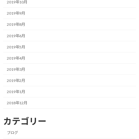
2019年10月
それは、当たり前のことですが、時間というリソースは、誰であ
2019年9月
っても一日24時間で完全に固定されているという事実です。
2019年8月
多くの方は、何か新しい目標を達成しようとする時、手帳やタス
ク管理ツールに「新しくやるべきこと（ToDo）」をどんどん書き
2019年6月
足していきます。
2019年5月
しかし、新しいタスクを追加したからといって、それを消化するた
2019年4月
めの1日が25時間や26時間になるわけではありません。
2019年3月
結果として何が起きるかというと、睡眠時間を削ったり、本来必要
2019年2月
な休息の時間を削ったりして、無理やり新しいタスクを日常の隙
間に詰め込むことになります。
2019年1月
2018年12月
以前お伝えした自分の睡眠不足の話のように、気合いや根性だけ
で時間を捻出しようとするアプローチは、長期的には必ずどこか
カテゴリー
で破綻します。
日常の業務や生活のタスクですでに満杯になっている器に、さら
ブログ