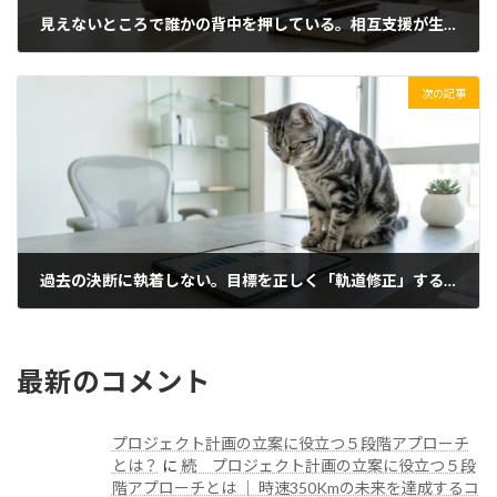
見えないところで誰かの背中を押している。相互支援が生み出す目標達成のループ
2026/03/23(月)
次の記事
過去の決断に執着しない。目標を正しく「軌道修正」する客観的な視点
2026/03/25(水)
最新のコメント
プロジェクト計画の立案に役立つ５段階アプローチ
とは？
に
続 プロジェクト計画の立案に役立つ５段
階アプローチとは │ 時速350Kmの未来を達成するコ