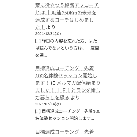
案に役立つ５段階アプローチ
とは │ 時速350Kmの未来を
達成するコーチはじめまし
た！
より
2021/12/31(金)
[…] 昨日の内容を忘れた方、また
は読んでないという方は、一度目
を通…
目標達成コーチング 先着
100名体験セッション開始し
ます！
に
メルマガ配信始まり
ました！ │ Ｆ１とランを愉し
む暮らしを綴る
より
2021/07/14(水)
[…] 目標達成コーチング 先着100
名体験セッション開始します…
目標達成コーチング 先着