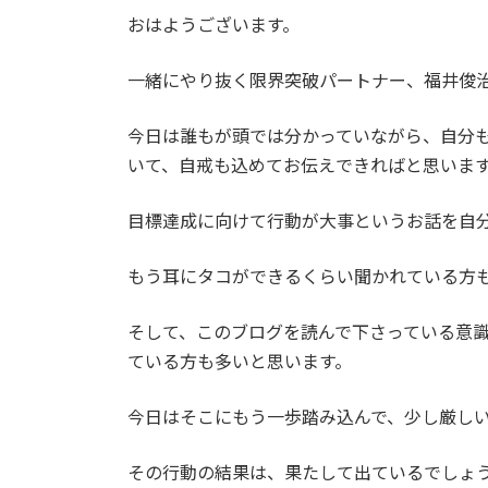
更
おはようございます。
新
日
時
一緒にやり抜く限界突破パートナー、福井俊
:
今日は誰もが頭では分かっていながら、自分
いて、自戒も込めてお伝えできればと思いま
目標達成に向けて行動が大事というお話を自
もう耳にタコができるくらい聞かれている方
そして、このブログを読んで下さっている意
ている方も多いと思います。
今日はそこにもう一歩踏み込んで、少し厳し
その行動の結果は、果たして出ているでしょ