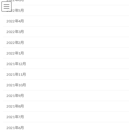
コ
ナ
ン
ビ
2022年5月
テ
ゲ
ン
ー
2022年4月
ツ
シ
2022年3月
へ
ョ
ランニング
ス
ン
2022年2月
キ
に
ッ
移
2022年1月
プ
動
HOME
ブログ
ランニング
年越し10０マイル惨敗… 来年の完走のために何ができるか？
2021年12月
2021年11月
年越し10０マイル惨敗… 来年の
2021年10月
完走のために何ができるか？
2021年9月
最
2018/12/30(日)
2022/03/30(水)
マネジメントコーチ しゅんじ
2021年8月
終
更
こんにちは！
2021年7月
新
日
2021年6月
時
ランニング・モチベーターのしゅんじです。