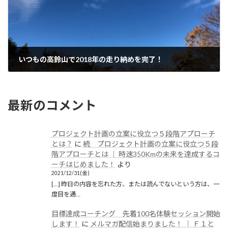
いつもの高鈴山で2018年の走り納めを完了！
2018/12/31(月)
最新のコメント
プロジェクト計画の立案に役立つ５段階アプローチ
とは？
に
続 プロジェクト計画の立案に役立つ５段
階アプローチとは │ 時速350Kmの未来を達成するコ
ーチはじめました！
より
2021/12/31(金)
[…] 昨日の内容を忘れた方、または読んでないという方は、一
度目を通…
目標達成コーチング 先着100名体験セッション開始
します！
に
メルマガ配信始まりました！ │ Ｆ１と