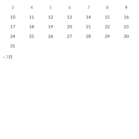
た成績を上げる事ができなかったのでした。
3
4
5
6
7
8
9
10
11
12
13
14
15
16
17
18
19
20
21
22
23
24
25
26
27
28
29
30
■目標達成にも思考の言語化は必要
31
目標達成に向けて、自分の思考を整理して言語化することは重要
« 7月
です。
目指すべき道や、改善するべき行動を正しく整理して自分にフィ
ードバックすることが求められるからです。
冒頭でお伝えした事例のように、自分一人では思考が発散してし
まい、なかなか整理できないという方もあるかもしれません。
そんな時は迷わずコーチに頼って頂いて結構です。
コーチと一緒に整理し、要点を明確にすることも一つの解決手段