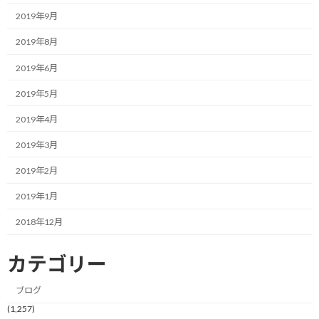
2019年9月
そういう状況に遭遇すると、コーチの役割の一つはクライアントの
2019年8月
思考を整理したり、要約したりすることにあると気づきます。
2019年6月
2019年5月
2019年4月
■かつてのF1ドライバーは思考の言
語化が求められた
2019年3月
2019年2月
1980年代や90年代初頭のF1においては、ドライバーが思考を整理
2019年1月
して言語化する能力が求められていました。
2018年12月
当時は、電子制御部品も多くなく、マシンに取り付けれらたセン
サー類も限られていたため、マシンから収集できる情報が限定的
カテゴリー
でした。
ブログ
そこで重要になるのは、実際にマシンをドライブして状況を理解
(1,257)
しているであろうドライバーからのフィードバックです。