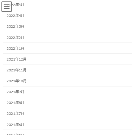
コ
ナ
2022年5月
ン
ビ
テ
ゲ
2022年4月
ン
ー
2022年3月
ツ
シ
へ
ョ
コーチング
2022年2月
ス
ン
キ
に
2022年1月
ッ
移
プ
動
HOME
ブログ
コーチング
言語化することで思考を整理する
2021年12月
2021年11月
言語化することで思考を整理す
2021年10月
る
2021年9月
最
2021/10/12(火)
2022/03/30(水)
マネジメントコーチ しゅんじ
2021年8月
終
更
■こんにちは！
2021年7月
新
日
2021年6月
時
:
こんにちは！