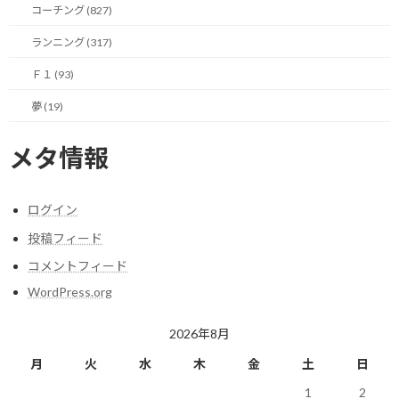
コーチング (827)
マシンから感じ取った情報を適切に言語化してエンジニアにフィ
ランニング (317)
ードバックできる能力があれば、マシンのセットアップや熟成が
Ｆ１ (93)
効率的に行えます。
夢 (19)
当時活躍していたジャン・アレジというドライバーがいます。
メタ情報
彼はスピードのある速いドライバーではありましたが、この思考
の言語化については、十分とは言えないドライバーだったようで
す。
ログイン
どちらかと言うと、イタリア系フランス人のラテン気質のフィーリ
投稿フィード
ングで体で感じたことを擬音語を使いながら伝えるようなタイプ
コメントフィード
のドライバーでした。
WordPress.org
そのためエンジニアとのコミュニケーションが技術的なフィード
2026年8月
バックをするドライバーより難しかったようです。
月
火
水
木
金
土
日
そのせいだけでは無いでしょう（当時ドライブしていたマシンの
1
2
能力の限界もあると思います）が、F1では１勝したのみで目立っ