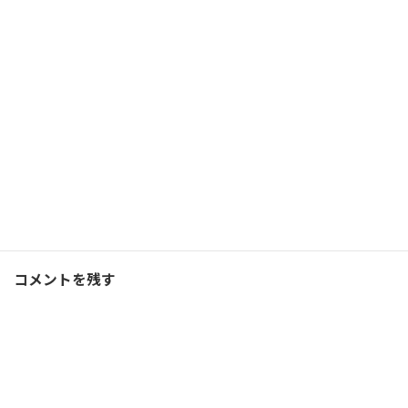
自分の理想とするクライア
ント像は世界を目指す人！
2021/09/01(水)
コーチング
Facebook
X
Bluesky
Threads
Hatena
LINE
コーチング
、
ブログ
カテゴリー
コメントを残す