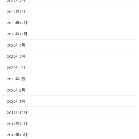
2021年5月
時速350Kmの未来を達成するコーチ、福井俊治（しゅんじ）で
2021年1月
す。
2020年12月
2020年11月
2020年6月
■整理と要約が役に立つ
2020年5月
2020年4月
コーチングセッションの際、こちらからの問い掛けに対して、い
ろいろと周辺の話をして下さるのですが、結局聞きたい核心に触
2020年3月
れられずに話が終わる方がいらっしゃいます。
2020年2月
そのような場合、お話しされた内容から、自分が聞きたかったポ
2020年1月
イントに近い部分を抜き出して、こういう事を言われていたのです
か、と整理して確認することがあります。
2019年12月
そんな時、クライアントは、自分の頭の中ではまとまっていなかっ
2019年11月
たものが整理でき、自分でも実はそういう事が言いたかったんだ
2019年10月
と気づく場合が多々あります。