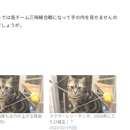
トでは各チーム三味線合戦になって手の内を見せませんの
でしょうが。
結後も出力が上がる理由
マクラーレン・ホンダ、2026年に三
(月)
たび誕生！？
2023/02/19(日)