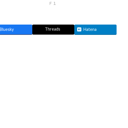
Ｆ１
Threads
Bluesky
Hatena