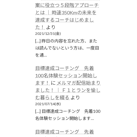
案に役立つ５段階アプローチ
とは │ 時速350Kmの未来を
達成するコーチはじめまし
た！
より
2021/12/31(金)
[…] 昨日の内容を忘れた方、また
は読んでないという方は、一度目
を通…
目標達成コーチング 先着
100名体験セッション開始し
ます！
に
メルマガ配信始まり
ました！ │ Ｆ１とランを愉し
む暮らしを綴る
より
2021/07/14(水)
[…] 目標達成コーチング 先着100
名体験セッション開始します…
目標達成コーチング 先着