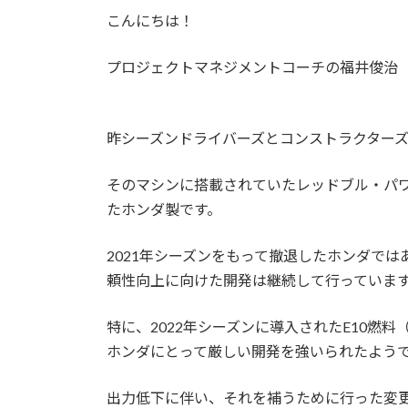
更
こんにちは！
新
日
時
プロジェクトマネジメントコーチの福井俊治
:
昨シーズンドライバーズとコンストラクター
そのマシンに搭載されていたレッドブル・パ
たホンダ製です。
2021年シーズンをもって撤退したホンダで
頼性向上に向けた開発は継続して行っていま
特に、2022年シーズンに導入されたE10燃
ホンダにとって厳しい開発を強いられたよう
出力低下に伴い、それを補うために行った変