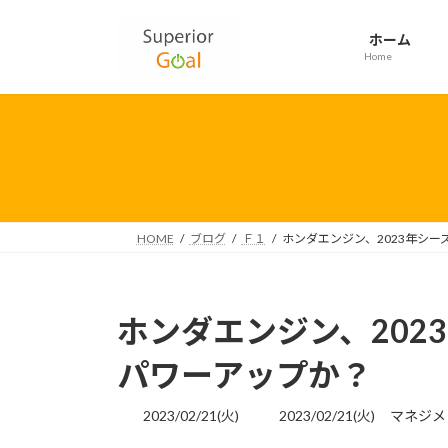
コ
ナ
ン
ビ
ホーム
テ
ゲ
Home
ン
ー
ツ
シ
へ
ョ
ス
ン
キ
に
ッ
移
プ
動
HOME
ブログ
Ｆ１
ホンダエンジン、2023年シ
ホンダエンジン、202
パワーアップか？
最
2023/02/21(火)
2023/02/21(火)
マネジメ
終