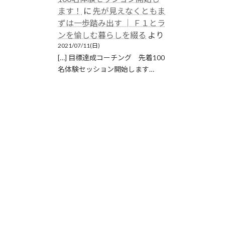
ます！
に
先が見えなくともま
ずは一歩踏み出す │ Ｆ１とラ
ンを愉しむ暮らしを綴る
より
2021/07/11(日)
[…] 目標達成コーチング 先着100
名体験セッション開始します…