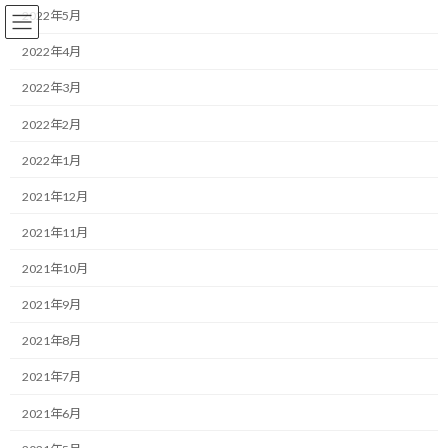
コ
ナ
2022年5月
ン
ビ
テ
ゲ
2022年4月
ン
ー
2022年3月
ツ
シ
へ
ョ
ランニング
2022年2月
ス
ン
キ
に
2022年1月
ッ
移
プ
動
HOME
ブログ
ランニング
かかとのひび割れに効果がありました！
2021年12月
2021年11月
かかとのひび割れに効果があり
2021年10月
ました！
2021年9月
最
2019/12/09(月)
2022/03/31(木)
マネジメントコーチ しゅんじ
2021年8月
終
更
こんにちは！
2021年7月
新
日
2021年6月
時
ランニング・モチベーターのしゅんじです。
: