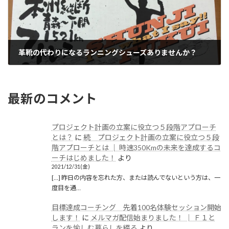
革靴の代わりになるランニングシューズありませんか？
2019/12/10(火)
最新のコメント
プロジェクト計画の立案に役立つ５段階アプローチ
とは？
に
続 プロジェクト計画の立案に役立つ５段
階アプローチとは │ 時速350Kmの未来を達成するコ
ーチはじめました！
より
2021/12/31(金)
[…] 昨日の内容を忘れた方、または読んでないという方は、一
度目を通…
目標達成コーチング 先着100名体験セッション開始
します！
に
メルマガ配信始まりました！ │ Ｆ１と
ランを愉しむ暮らしを綴る
より