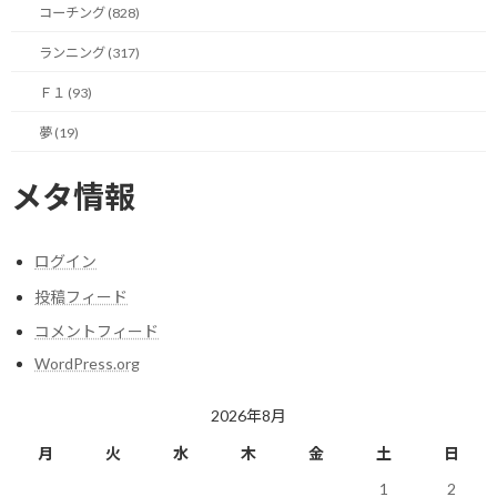
コーチング (828)
で、このクリームを2週間くらい塗り続けてみました。
ランニング (317)
一番安い商品だったのでそんなに期待してなかったのですが、こ
れがすごく効きました！
Ｆ１ (93)
夢 (19)
まだ完全にはすべすべになっていませんが、走る観点からすると完
治と言っていい状況です。
メタ情報
血が滲んていた皮膚は完全に治り、皮の部分で一部割れた跡が浅く
残っている程度。
ログイン
もう、かかとをガンガン地面につけても一切の痛みはありませ
投稿フィード
ん！
コメントフィード
500円ちょっとの薬でもこんなに効くんですね。
WordPress.org
じゃあ、1000円超級の薬は一体どんなご利益があるんでしょう？
2026年8月
月
火
水
木
金
土
日
などと思いながら、勢い込んで高いの買わなくて良かったとホッ
としたりもするのでした。
1
2