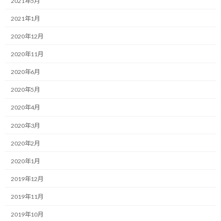
2021年5月
以前お伝えしたかかとのひび割れ問題。
2021年1月
乾燥していて表面がひび割れているだけではなく、皮膚までパッ
2020年12月
クリ行っていて、ちょっと血がにじむくらいの悲惨な状況でした。
2020年11月
その酷さは、走ると痛みが走るくらい。
2020年6月
自分のフォームはかかとで着地せず、ミッドフットで着地してい
2020年5月
るので、それでも痛いのは着地後にかかとが地面に触れるからだ
と思います。
2020年4月
2020年3月
まだ冬も始まったばかりで、今の状況で走る時にも痛いとすると、
今後の本格的なシーズン到来で走れなくなるんじゃ無いか？とま
2020年2月
では思いませんでしたが、痛みはもっと増すのでは無いかと心配
2020年1月
になったのは事実です。
2019年12月
ということで治療に乗り出したのでした。
2019年11月
薬局に行って、かかとに効く薬を探したところ、何とピンキリで色
2019年10月
んなバリエーションがありました。