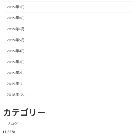
2019年9月
上は1500円くらいから下は500円ちょっとくらいのものまであっ
2019年8月
たと思います。（実はあんまり覚えていない…）
2019年6月
本気で直したいとは思うものの1000円オーバーはちょっと高くて
払いにくいなぁ…と本音が。
2019年5月
2019年4月
ということで、お試しの意味も込めて、とりあえず一番下の500円
ちょっとくらいのクリームを購入しました。
2019年3月
ただ、この商品は安いとはいえ、クリームと爪先を開けた靴下の
2019年2月
ような物が添付されており、寝る際にクリームを塗った上からこ
2019年1月
れを着用して効果を高める優れものです。
2018年12月
寝る時に靴下のようなものを着用していて気にならないかと心配
でしたが、意外と爪先が開いていると気にならず眠れました。
カテゴリー
むしろクリームを塗ってベタベタするのを防いでくれるので気に
ブログ
せず薬を塗れて助かった感じです。
(1,258)