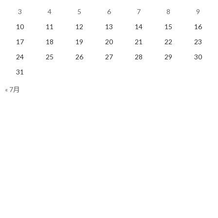
3
4
5
6
7
8
9
10
11
12
13
14
15
16
今日のポイント！
17
18
19
20
21
22
23
24
25
26
27
28
29
30
効能通りちゃんと効くんですね。
31
« 7月
【今日の実績】
ラン：4.89Km 累積標高差：33m
明日も楽しく走りましょう！
関連