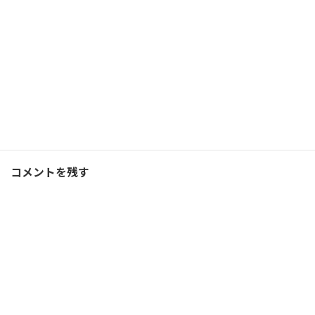
ランニング
Facebook
X
Bluesky
Threads
Hatena
LINE
ランニング
、
ブログ
カテゴリー
コメントを残す