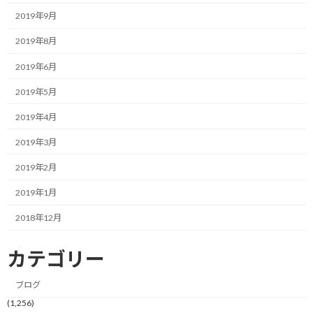
今日の自分はそんなフレーズにちょっと乗っかってしまいました。
2019年9月
昨日はいつもの平日より睡眠時間が長く取れて（と言っても5時間
2019年8月
程度ですが）、朝の目覚めもそこそこ良く、行きの電車の中でも
2019年6月
比較的目が冴えて調子がいいと感じていました。
2019年5月
会社に着いて仕事を始め、3時間くらい集中したでしょうか。
2019年4月
ふと、何だか疲れを感じました。
2019年3月
集中して仕事に取り組んだからかな？とも思ったのですが、わず
2019年2月
か3時間で疲れるなんて、疲れ易すぎだろうって感じですよね。
2019年1月
そんな時、ふっと何か甘いものが欲しくなってしまい、そこでフ
2018年12月
ワッと微糖の缶コーヒーがイメージに浮かびました。
カテゴリー
一度そんなイメージを思い浮かべると、もう水を飲んでも缶コーヒ
ーが頭から離れなくなってしまいました。
ブログ
(1,256)
そんな時に思ったのが先のフレーズで、身体が甘いものを欲してい