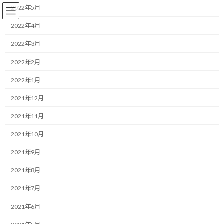
コ
ナ
2022年5月
ン
ビ
テ
ゲ
2022年4月
ン
ー
2022年3月
ツ
シ
へ
ョ
ランニング
2022年2月
ス
ン
キ
に
2022年1月
ッ
移
プ
動
HOME
ブログ
ランニング
2021年12月
身体が欲しているものと単なる欲望の違いは何！？
2021年11月
身体が欲しているものと単なる
2021年10月
欲望の違いは何！？
2021年9月
2021年8月
最
2020/01/24(金)
2022/03/31(木)
マネジメントコーチ しゅんじ
終
2021年7月
更
こんにちは！
新
2021年6月
日
時
ランニング・モチベーターのしゅんじです。