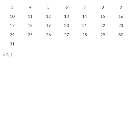
ません。
3
4
5
6
7
8
9
そんなことを考えながら、缶コーヒーに手を伸ばしてしまった自
10
11
12
13
14
15
16
分の行動を反省し、一方で再発防止の難しさを感じながら次回は
17
18
19
20
21
22
23
どうしようかと悩むのでした。
24
25
26
27
28
29
30
いやぁ、難しい！
31
« 7月
今日のポイント！
哲学的に考えているようでいて何も考えられて
いないが反省は必要…
【今日の実績】
なし