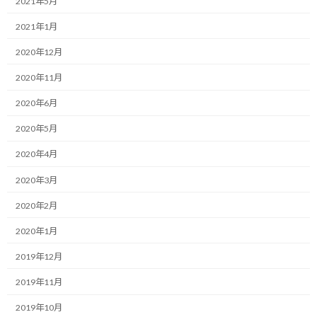
2021年5月
:
あいも変わらず一日一食生活を続けています。
2021年1月
2020年12月
最近はおやつを常備しない作戦が功を奏しており、一時ほどは食
べ過ぎないように改善が進んできたと思います。
2020年11月
なんとかこの調子で毎日の一食を少食とは言わないまでも普通の
2020年6月
食事量で済ませられるように徐々に調整して行きたいと思ってい
2020年5月
ます。
2020年4月
ところで、食事制限などをしている時によく言われる事として、無
2020年3月
性に食べたくなるものは身体が欲しているものだから食べた方が
いいという考え方があると思います。
2020年2月
学術的な意味で語られているシーンを見た記憶がないので、都市伝
2020年1月
説に近い単なる憶測、もしくは食べたい人の願望かも知れません
2019年12月
が…
2019年11月
それでも良く目にしたり、耳にするフレーズではないでしょうか。
2019年10月