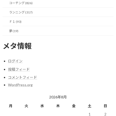
るに違いないという理由にして、ついつい缶コーヒーを飲んだの
コーチング (826)
でした。
ランニング (317)
その行動のあと、振り返って考えたのが、ホントに身体が欲してい
Ｆ１ (93)
たのか？
夢 (19)
単に自分の欲望から出た欲求を満たしただけではないのか？とい
う事です。
メタ情報
実際、この両者の差って、どこで、どうやって見分けるんでしょ
う？
ログイン
投稿フィード
何でもかんでも食べたくなって体重増になる状態と何が違うんでし
コメントフィード
ょう？
WordPress.org
などと考え始めると、もう止まりません…
2026年8月
結局、答えは出ないままなんですが（おいっ！）、何でもそれっ
月
火
水
木
金
土
日
ぽい理由を付けて自己を正当化したがるのが人間であることを考
えれば、身体が欲しているというのも根拠のない理屈にしか思え
1
2