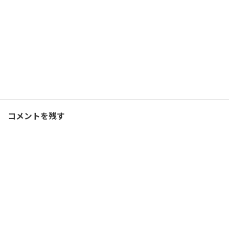
アッキーさん、コメントありがとうございます！
帽子で防ぐという発想はありませんでした。
なるほどです。
次回、試してみることにします。
ありがとうございます。
返信
コメントを残す