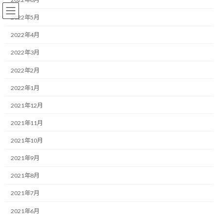
コ
ナ
ン
ビ
2022年5月
テ
ゲ
ン
ー
2022年4月
ツ
シ
2022年3月
へ
ョ
ランニング
ス
ン
2022年2月
キ
に
ッ
移
2022年1月
プ
動
HOME
ブログ
ランニング
クルマのライトが眩しくて困る
2021年12月
クルマのライトが眩しくて困る
2021年11月
2021年10月
最
2019/12/04(水)
2022/03/30(水)
マネジメントコーチ しゅんじ
終
2021年9月
更
こんにちは！
新
2021年8月
日
時
ランニング・モチベーターのしゅんじです。
:
2021年7月
近頃、生活環境が変わったり、出張先で走ったりする際に困ってい
2021年6月