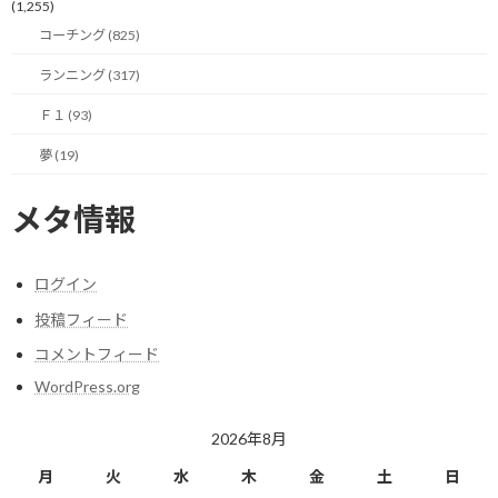
(1,255)
コーチング (825)
ランニング (317)
今日のポイント！
Ｆ１ (93)
転ばぬ先の杖が欲しい！
夢 (19)
メタ情報
【今日の実績】
ラン：12.47Km 累積標高差：72m
ログイン
明日も楽しく走りましょう！
投稿フィード
コメントフィード
関連
WordPress.org
2026年8月
月
火
水
木
金
土
日