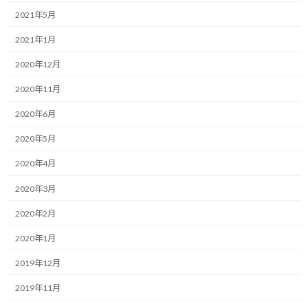
ることがあります。
2021年5月
夜間走行時の問題ですが、歩道を走っていても車道を走っているク
2021年1月
ルマのライトが眩しくて走りづらいということです。
2020年12月
以前から同様の問題は抱えていましたが、前はそんなに困っていま
2020年11月
せんでした。
2020年6月
確かに眩しいには眩しいのですが、クルマの方を見ないように、
足下に視線を向けながら走ると、まぁやり過ごせ無くはないから
2020年5月
です。
2020年4月
しかし、最近はちょっと事情が違っています。
2020年3月
2020年2月
何故なら、知らない土地や、慣れていない場所を走る機会が多く
なったから。
2020年1月
もう少し言えば、不慣れな場所では、足下の歩道の段差や、路面
2019年12月
のアンジュレーションといったものを熟知できていません。
2019年11月
従って、よく足下を見ないと、路面の凹凸や歩道の境界線の段差な