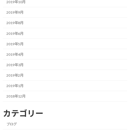
2019年10月
どでつまずいてしまう可能性があるのです。
2019年9月
場合によっては、大きな段差（特に下り）があって、気づかずに走
2019年8月
っていたら足を挫きそうになることもあります。
2019年6月
それらの元凶がクルマのライトで眩しくて、足下をちゃんと確認
2019年5月
できないことにあったりするのです。
2019年4月
慣れていれば段差や凹凸の場所を理解して、多少見えなくても走る
ことができるんですが。
2019年3月
2019年2月
なので、特に対向車がいないからとハイビームで走っているクルマ
には、対向ランナーにも気をつけてよ！と強く言いたい。（相手
2019年1月
が速過ぎて言えないけど…）
2018年12月
最近、つまずいて派手に転ぶことが多いので、見えない時はビビ
って極端にスローダウンしてしまっており、眩しい中で走るのは相
カテゴリー
当なストレスになっています。
ブログ
ヘッドライト着用で走るしかないのでしょうか？