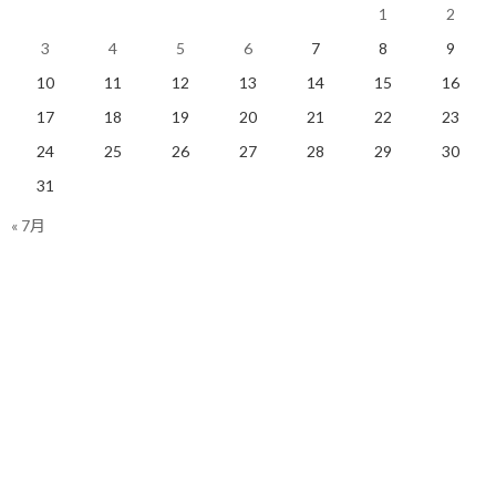
1
2
すべては気持ちよく走るた
何となくクルマ優先感があ
3
4
5
6
7
8
9
めに
って不思議
2019/12/20(金)
2019/12/26(木)
10
11
12
13
14
15
16
ランニング
ランニング
17
18
19
20
21
22
23
24
25
26
27
28
29
30
31
« 7月
スポーツジムを使って走行
機会を増やす事にしました
2019/03/11(月)
ランニング
Facebook
X
Bluesky
Threads
Hatena
LINE