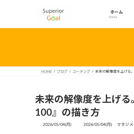
コ
ナ
ン
ビ
ホーム
テ
ゲ
Home
ン
ー
ツ
シ
へ
ョ
ス
ン
キ
に
ッ
移
プ
動
HOME
ブログ
コーチング
未来の解像度を上げる。
未来の解像度を上げる
100』の描き方
最
2026/05/04(月)
2026/05/04(月)
マネジメ
終