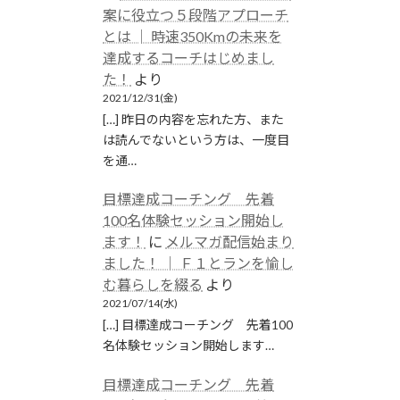
案に役立つ５段階アプローチ
とは │ 時速350Kmの未来を
達成するコーチはじめまし
た！
より
2021/12/31(金)
[…] 昨日の内容を忘れた方、また
は読んでないという方は、一度目
を通…
目標達成コーチング 先着
100名体験セッション開始し
ます！
に
メルマガ配信始まり
ました！ │ Ｆ１とランを愉し
む暮らしを綴る
より
2021/07/14(水)
[…] 目標達成コーチング 先着100
名体験セッション開始します…
目標達成コーチング 先着