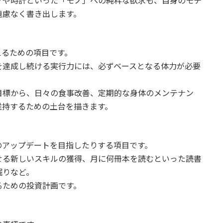
マや時計といった「モノ」への純粋な欲求も、自身のモチ
遠慮なく書き出します。
えるための項目です。
を達成し続ける実行力には、必ずベースとなる体力が必要
目標から、日々の食事改善、定期的な身体のメンテナン
維持するための土台を描きます。
のアップデートを目指したりする項目です。
せる新しいスキルの獲得、月に何冊本を読むといった読書
掘りなど。
るための投資計画です。