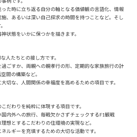
の事柄です。
迷った時に立ち返る自分の軸となる価値観の言語化、情報
実施、あるいは深い自己探求の時間を持つことなど。そし
す。
精神状態をいかに保つかを描きます。
切な人たちとの接し方です。
を過ごすか、両親への親孝行の形、定期的な家族旅行の計
活空間の構築など。
に大切な、人間関係の幸福度を高めるための項目です。
のこだわりを純粋に体現する項目です。
国内外への旅行、毎戦欠かさずチェックするF1観戦
は理想とするこだわりの住環境の実現など。
エネルギーを充填するための大切な活動です。