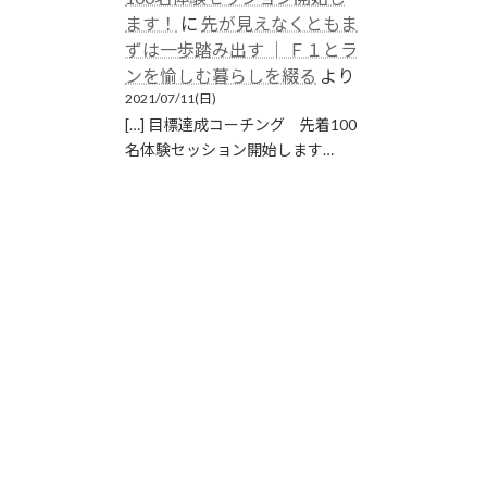
ます！
に
先が見えなくともま
ずは一歩踏み出す │ Ｆ１とラ
ンを愉しむ暮らしを綴る
より
2021/07/11(日)
[…] 目標達成コーチング 先着100
名体験セッション開始します…