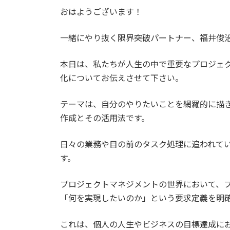
更
おはようございます！
新
日
時
一緒にやり抜く限界突破パートナー、福井俊
:
本日は、私たちが人生の中で重要なプロジェ
化についてお伝えさせて下さい。
テーマは、自分のやりたいことを網羅的に描き
作成とその活用法です。
日々の業務や目の前のタスク処理に追われて
す。
プロジェクトマネジメントの世界において、
「何を実現したいのか」という要求定義を明
これは、個人の人生やビジネスの目標達成に