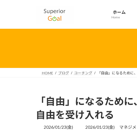
コ
ナ
ン
ビ
ホーム
テ
ゲ
Home
ン
ー
ツ
シ
へ
ョ
ス
ン
キ
に
ッ
移
プ
動
HOME
ブログ
コーチング
「自由」になるために
「自由」になるために
自由を受け入れる
最
2026/01/23(金)
2026/01/23(金)
マネジメ
終