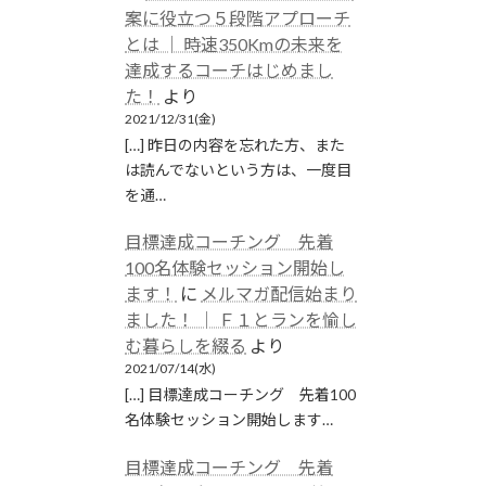
案に役立つ５段階アプローチ
とは │ 時速350Kmの未来を
達成するコーチはじめまし
た！
より
2021/12/31(金)
[…] 昨日の内容を忘れた方、また
は読んでないという方は、一度目
を通…
目標達成コーチング 先着
100名体験セッション開始し
ます！
に
メルマガ配信始まり
ました！ │ Ｆ１とランを愉し
む暮らしを綴る
より
2021/07/14(水)
[…] 目標達成コーチング 先着100
名体験セッション開始します…
目標達成コーチング 先着