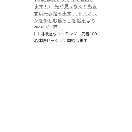
ます！
に
先が見えなくともま
ずは一歩踏み出す │ Ｆ１とラ
ンを愉しむ暮らしを綴る
より
2021/07/11(日)
[…] 目標達成コーチング 先着100
名体験セッション開始します…